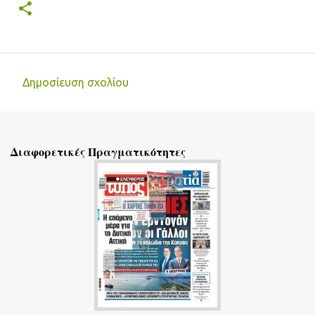
Δημοσίευση σχολίου
Σ
χ
ό
Διαφορετικές Πραγματικότητες
λ
ι
α