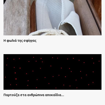
Η φωλιά της σφίγγας
Παρτούζα στα ανθρώπινα αποκαΐδια....