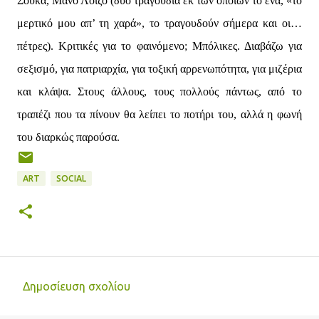
Σούκα, Μάνο Λοΐζο (δύο τραγούδια εκ των οποίων το ένα, «το
μερτικό μου απ’ τη χαρά», το τραγουδούν σήμερα και οι…
πέτρες). Κριτικές για το φαινόμενο; Μπόλικες. Διαβάζω για
σεξισμό, για πατριαρχία, για τοξική αρρενωπότητα, για μιζέρια
και κλάψα. Στους άλλους, τους πολλούς πάντως, από το
τραπέζι που τα πίνουν θα λείπει το ποτήρι του, αλλά η φωνή
του διαρκώς παρούσα.
ART
SOCIAL
Δημοσίευση σχολίου
Σ