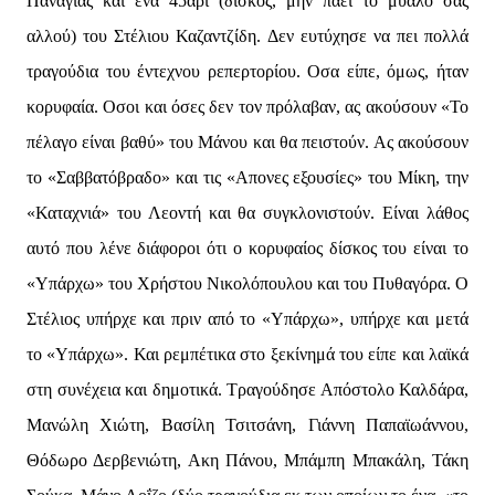
Παναγίας και ένα 45άρι (δίσκος, μην πάει το μυαλό σας
αλλού) του Στέλιου Καζαντζίδη. Δεν ευτύχησε να πει πολλά
τραγούδια του έντεχνου ρεπερτορίου. Οσα είπε, όμως, ήταν
κορυφαία. Οσοι και όσες δεν τον πρόλαβαν, ας ακούσουν «Το
πέλαγο είναι βαθύ» του Μάνου και θα πειστούν. Ας ακούσουν
το «Σαββατόβραδο» και τις «Απονες εξουσίες» του Μίκη, την
«Καταχνιά» του Λεοντή και θα συγκλονιστούν. Είναι λάθος
αυτό που λένε διάφοροι ότι ο κορυφαίος δίσκος του είναι το
«Υπάρχω» του Χρήστου Νικολόπουλου και του Πυθαγόρα. Ο
Στέλιος υπήρχε και πριν από το «Υπάρχω», υπήρχε και μετά
το «Υπάρχω». Και ρεμπέτικα στο ξεκίνημά του είπε και λαϊκά
στη συνέχεια και δημοτικά. Τραγούδησε Απόστολο Καλδάρα,
Μανώλη Χιώτη, Βασίλη Τσιτσάνη, Γιάννη Παπαϊωάννου,
Θόδωρο Δερβενιώτη, Ακη Πάνου, Μπάμπη Μπακάλη, Τάκη