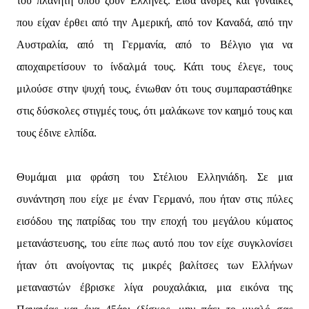
του πλανήτη όπου ζουν Ελληνες. Είδα άνδρες και γυναίκες
που είχαν έρθει από την Αμερική, από τον Καναδά, από την
Αυστραλία, από τη Γερμανία, από το Βέλγιο για να
αποχαιρετίσουν το ίνδαλμά τους. Κάτι τους έλεγε, τους
μιλούσε στην ψυχή τους, ένιωθαν ότι τους συμπαραστάθηκε
στις δύσκολες στιγμές τους, ότι μαλάκωνε τον καημό τους και
τους έδινε ελπίδα.
Θυμάμαι μια φράση του Στέλιου Ελληνιάδη. Σε μια
συνάντηση που είχε με έναν Γερμανό, που ήταν στις πύλες
εισόδου της πατρίδας του την εποχή του μεγάλου κύματος
μετανάστευσης, του είπε πως αυτό που τον είχε συγκλονίσει
ήταν ότι ανοίγοντας τις μικρές βαλίτσες των Ελλήνων
μεταναστών έβρισκε λίγα ρουχαλάκια, μια εικόνα της