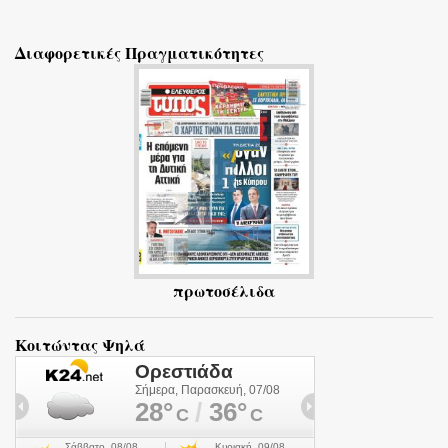
χ
ό
Διαφορετικές Πραγματικότητες
λ
ι
α
πρωτοσέλιδα
Κοιτώντας Ψηλά