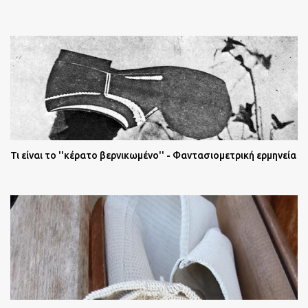
Τι είναι το ''κέρατο βερνικωμένο'' - Φαντασιομετρική ερμηνεία