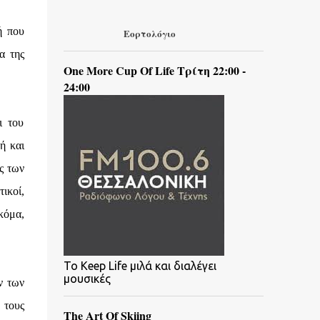
ή που
Εορτολόγιο
α της
One More Cup Of Life Τρίτη 22:00 -
24:00
ι του
ή και
ς των
ικοί,
κόμα,
To Keep Life μιλά και διαλέγει
μουσικές
ν των
 τους
The Art Of Skiing