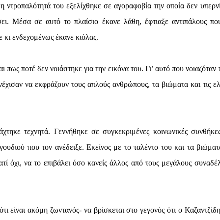
ή η ντροπαλότητά του εξελίχθηκε σε αγοραφοβία την οποία δεν υπερν
ει. Μέσα σε αυτό το πλαίσιο έκανε λάθη, έφτιαξε αντιπάλους πο
ε κι ενδεχομένως έκανε κιόλας.
 πως ποτέ δεν νοιάστηκε για την εικόνα του. Γι’ αυτό που νοιαζόταν
υνέχισαν να εκφράζουν τους απλούς ανθρώπους, τα βιώματα και τις ελ
άχτηκε τεχνητά. Γεννήθηκε σε συγκεκριμένες κοινωνικές συνθήκε
ουδιού που τον ανέδειξε. Εκείνος με το ταλέντο του και τα βιώματ
ιατί όχι, να το επιβάλει όσο κανείς άλλος από τους μεγάλους συναδέ
ότι είναι ακόμη ζωντανός- να βρίσκεται στο γεγονός ότι ο Καζαντζίδη