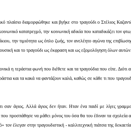
τικό πλαίσιο διαμορφώθηκε και βγήκε στο τραγούδι ο Στέλιος Καζαντζ
κοινωνικό κατατρεγμό, την κοινωνική αδικία που καταδικάζει τον φτω
κιου, την τιμιότητα ως όπλο ζωής, τον ανελέητο αγώνα της επιβίωσης
μουσική και το τραγούδι ως έκφραση και ως εξομολόγηση όλων αυτών
ικά η τεράστια φωνή που διέθετε και τα τραγούδια που είπε. Διότι α
ράστια και τα κακά να φαντάζουν καλά, καθώς σε κάθε τι που τραγου
άτι σαν άγιος. Αλλά άγιος δεν ήταν. Ηταν ένα παιδί με λίγες γραμμα
ι που προσπάθησε να μάθει μόνος του όσα θα του έδιναν τα σχολεία α
» τον έλεγαν στην τραγουδιστική - καλλιτεχνική πιάτσα της δεκαετία