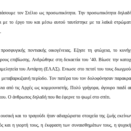
ετάσουμε τον Στέλιο ως προσωπικότητα. Την προσωπικότητα δηλαδ
ι με το έργο του και μέσω αυτού ταυτίστηκε με τα λαϊκά στρώματ
.
προσφυγικής ποντιακής οικογένειας. Εζησε τη φτώχεια, το κυνήγ
όρους επιβίωσης. Ανδρώθηκε στη δεκαετία του ’40. Βίωσε την κατοχ
πιμελητεία του Αντάρτη (ΕΛΑΣ). Ενιωσε στο πετσί του τους διωγμού
μεταβαρκιζιανή περίοδο. Τον πατέρα του τον δολοφόνησαν παρακρατ
νια από τις Αρχές ως κομμουνιστής. Πολύ γρήγορα, άγουρο παιδί α
 του. Ο άνθρωπος δηλαδή που θα έφερνε το ψωμί στο σπίτι.
υσική και το τραγούδι ήταν αδιαχώριστα στοιχεία της ζωής εκείνω
ς και η γιορτή τους, η έκφραση των συναισθημάτων τους, η ψυχική