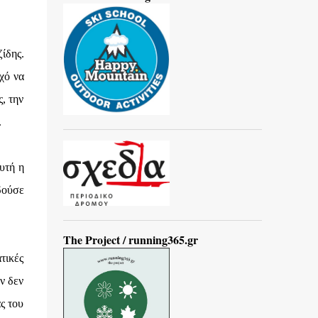
ίδης.
χό να
, την
.
υτή η
δούσε
The Project / running365.gr
τικές
ν δεν
ς του