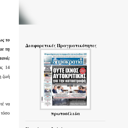
ως το
Διαφορετικές Πραγματικότητες
με τη
τανό;
ις 14
η ζωή
οτέ να
πρωτοσέλιδα
 τόσο