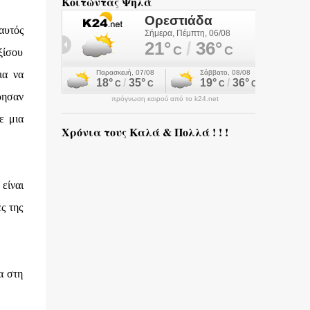
Κοιτώντας Ψηλά
αυτός
ξίσου
ια να
ρησαν
πρόγνωση καιρού από το k24.net
ε μια
Χρόνια τους Καλά & Πολλά ! ! !
είναι
ς της
α στη