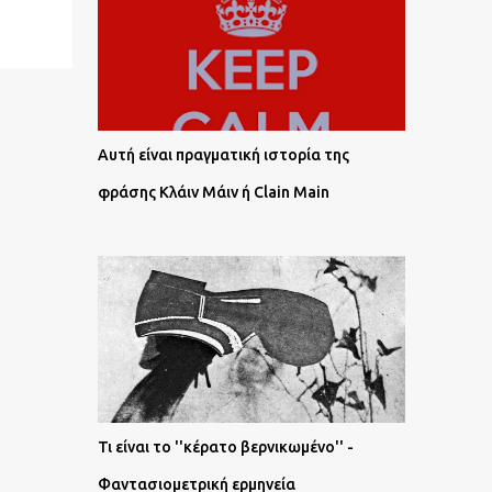
Αυτή είναι πραγματική ιστορία της
φράσης Κλάιν Μάιν ή Clain Main
Τι είναι το ''κέρατο βερνικωμένο'' -
Φαντασιομετρική ερμηνεία