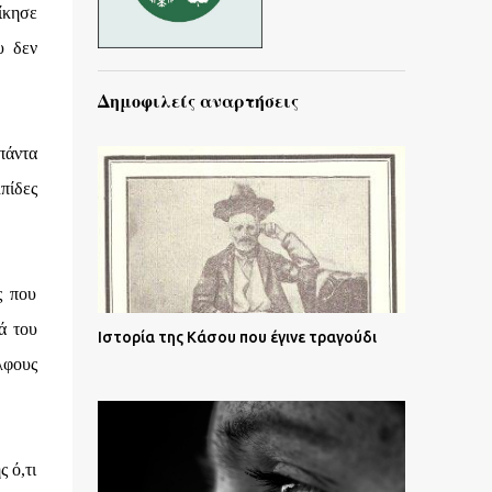
ίκησε
υ δεν
Δημοφιλείς αναρτήσεις
 πάντα
πίδες
ς που
ά του
Ιστορία της Κάσου που έγινε τραγούδι
λφους
ς ό,τι