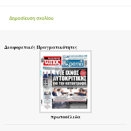
Δημοσίευση σχολίου
Σ
χ
ό
Διαφορετικές Πραγματικότητες
λ
ι
α
πρωτοσέλιδα