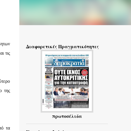
δητων
Διαφορετικές Πραγματικότητες
ι τις
ύτερο
ο της
πρωτοσέλιδα
πό τα