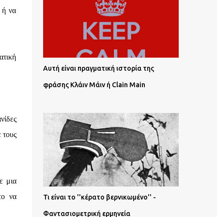
 ή να
ατική
Αυτή είναι πραγματική ιστορία της
φράσης Κλάιν Μάιν ή Clain Main
νίδες
 τους
ε μια
το να
Τι είναι το ''κέρατο βερνικωμένο'' -
Φαντασιομετρική ερμηνεία