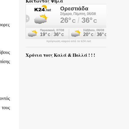
Κοιτώντας Ψηλά
φορες
πρόγνωση καιρού από το k24.net
όβους
Χρόνια τους Καλά & Πολλά ! ! !
πίσης
οντός
 τους