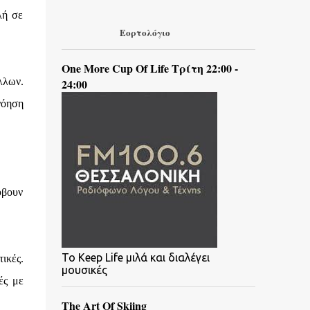
λή σε
Εορτολόγιο
One More Cup Of Life Τρίτη 22:00 -
λλων.
24:00
νόηση
ύβουν
To Keep Life μιλά και διαλέγει
τικές.
μουσικές
ές με
The Art Of Skiing