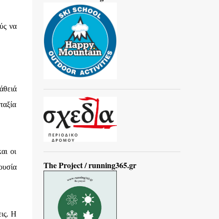
ύς να
άθειά
ταξία
αι οι
The Project / running365.gr
ουσία
ις. Η