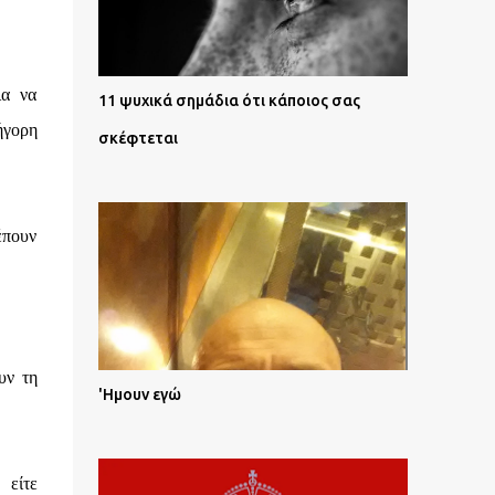
ια να
11 ψυχικά σημάδια ότι κάποιος σας
ήγορη
σκέφτεται
λέπουν
υν τη
'Ημουν εγώ
 είτε