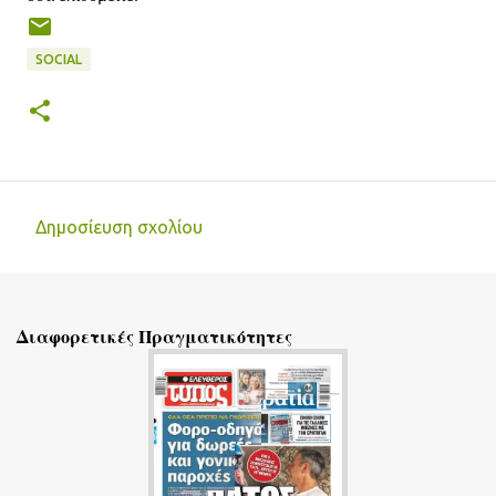
SOCIAL
Δημοσίευση σχολίου
Σ
χ
ό
Διαφορετικές Πραγματικότητες
λ
ι
α