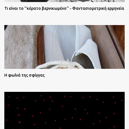
Τι είναι το ''κέρατο βερνικωμένο'' - Φαντασιομετρική ερμηνεία
Η φωλιά της σφίγγας