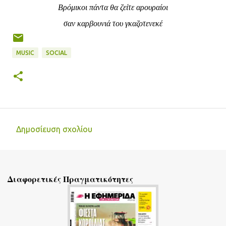
Βρόμικοι πάντα θα ζείτε αρουραίοι
σαν καρβουνιά του γκαζοτενεκέ
MUSIC
SOCIAL
Δημοσίευση σχολίου
Σ
χ
ό
Διαφορετικές Πραγματικότητες
λ
ι
α