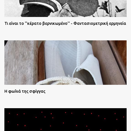
Τι είναι το ''κέρατο βερνικωμένο'' - Φαντασιομετρική ερμηνεία
Η φωλιά της σφίγγας