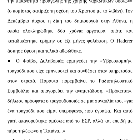
την πιθανότητα προαγωγής της χρήσης ναρκωτικών ουσιών»
(ο κομίστας σατίριζε τη σχέση του Χριστού με το λιβάνι). Τον
Δεκέμβριο άρχισε η δίκη του δημιουργού στην Αθήνα, η
οποία ολοκληρώθηκε δύο χρόνια αργότερα, οπότε και
καταδικάστηκε ερήμην σε έξι μήνες φυλάκιση. Ο Haderer
άσκησε έφεση και τελικά αθωώθηκε.
● Ο Φοίβος Δεληβοριάς ερμηνεύει την «Υβρεοπομπή»,
τραγούδι που είχε εμπνευστεί και συνθέσει όταν υπηρετούσε
στον στρατό. Πάραυτα παρεμβαίνει το Ραδιοτηλεοπτικό
Συμβούλιο και απαγορεύει την αναμετάδοση. «Πρόκειται»,
δήλωσε πρόσφατα ο τραγουδοποιός σε μια συναυλία του, «για
ένα τραγούδι που είμαι υπερήφανος που έγραψα. Και αυτό
γιατί απαγορεύτηκε αμέσως από το ΕΣΡ, αλλά και επειδή με
πήρε τηλέφωνο η Τατιάνα...»