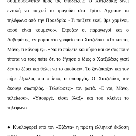
συμμορφωνόταν προς τας υποδείξεις. Ο Χατζιδάκις δίνει
εντολή να παιχτεί το τραγούδι στο Τρίτο. Αρχισαν τα
τηλέφωνα από την Προεδρία: «Τι παίζετε εκεί, βρε χαμένοι,
αφού είναι κομμένο;». Ετρεξαν οι παραγωγοί και ο
Δαβαράκης, έντρομοι στο γραφείο του Χατζιδάκι. «Το και το,
Μάνο, τι κάνουμε;». «Να το παίξετε και αύριο και αν σας πουν
τίποτα να τους πείτε ότι το ζήτησε ο ίδιος ο Χατζιδάκις γιατί
δεν το ξέρει και θέλει να το ακούσει». Το ξανάπαιξαν και τον
πήρε έξαλλος πια ο ίδιος ο υπουργός. Ο Χατζιδάκις τον
άκουγε σιωπηλός. «Τελείωσες;» τον ρωτά. «Ε ναι, Μάνο,
τελείωσα». «Υπουργέ, είσαι βλαξ» και του κλείνει το
τηλέφωνο.
● Κυκλοφορεί από τον «Εξάντα» η πρώτη ελληνική έκδοση