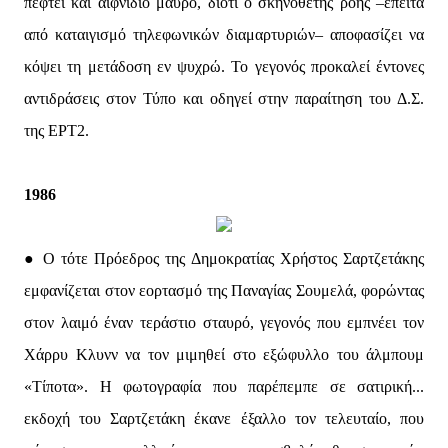
πέφτει και αιφνίδιο μαύρο, διότι ο σκηνοθέτης ροής –έπειτα
από καταιγισμό τηλεφωνικών διαμαρτυριών– αποφασίζει να
κόψει τη μετάδοση εν ψυχρώ. Το γεγονός προκαλεί έντονες
αντιδράσεις στον Τύπο και οδηγεί στην παραίτηση του Δ.Σ.
της ΕΡΤ2.
1986
● O τότε Πρόεδρος της Δημοκρατίας Χρήστος Σαρτζετάκης
εμφανίζεται στον εορτασμό της Παναγίας Σουμελά, φορώντας
στον λαιμό έναν τεράστιο σταυρό, γεγονός που εμπνέει τον
Χάρρυ Κλυνν να τον μιμηθεί στο εξώφυλλο του άλμπουμ
«Τίποτα». Η φωτογραφία που παρέπεμπε σε σατιρική...
εκδοχή του Σαρτζετάκη έκανε έξαλλο τον τελευταίο, που