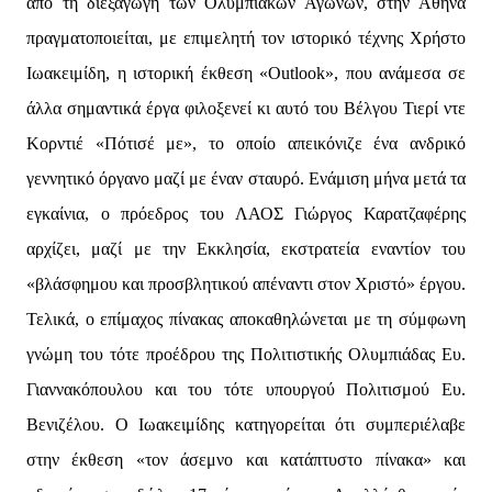
από τη διεξαγωγή των Ολυμπιακών Αγώνων, στην Αθήνα
πραγματοποιείται, με επιμελητή τον ιστορικό τέχνης Χρήστο
Ιωακειμίδη, η ιστορική έκθεση «Outlook», που ανάμεσα σε
άλλα σημαντικά έργα φιλοξενεί κι αυτό του Βέλγου Τιερί ντε
Κορντιέ «Πότισέ με», το οποίο απεικόνιζε ένα ανδρικό
γεννητικό όργανο μαζί με έναν σταυρό. Ενάμιση μήνα μετά τα
εγκαίνια, ο πρόεδρος του ΛΑΟΣ Γιώργος Καρατζαφέρης
αρχίζει, μαζί με την Εκκλησία, εκστρατεία εναντίον του
«βλάσφημου και προσβλητικού απέναντι στον Χριστό» έργου.
Τελικά, ο επίμαχος πίνακας αποκαθηλώνεται με τη σύμφωνη
γνώμη του τότε προέδρου της Πολιτιστικής Ολυμπιάδας Ευ.
Γιαννακόπουλου και του τότε υπουργού Πολιτισμού Ευ.
Βενιζέλου. Ο Ιωακειμίδης κατηγορείται ότι συμπεριέλαβε
στην έκθεση «τον άσεμνο και κατάπτυστο πίνακα» και