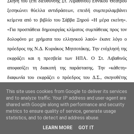
Σκηνή του (επί διεύθυνσης Στ. Λιβαθινού) Εθνικού Θεάτρου
ξεσηκώνει θύελλα αντιδράσεων, επειδή συμπεριλαμβάνει
κείμενα από το βιβλίο του Σάββα Ξηρού «Η μέρα εκείνη».
«Για προσπάθεια δημιουργίας κλίματος συμπάθειας προς τον
δολοφόνο με χρήματα του ελληνικού λαού» έκανε λόγο ο
πρόεδρος της Ν.Δ. Κυριάκος Μητσοτάκης. Την ενόχλησή της
εκφράζει και η πρεσβεία των ΗΠΑ. Ο Στ. Λιβαθινός
αποφασίζει τη διακοπή της παράστασης. Την «κάθετη»
διαφωνία του εκφράζει ο πρόεδρος του Δ.Σ., σκηνοθέτης
Θανάσης Παπαγεωργίου. Τη θέση της διαχωρίζει η ηγεσία του
This site uses cookies from Google to deliver its services
ΥΠΠΟ (επί Αρ. Μπαλτά). Την τελευταία ημέρα των
and to analyze traffic. Your IP address and user-agent are
shared with Google along with performance and security
προγραμματισμένων παραστάσεων, η Πειραματική Σκηνή του
metrics to ensure quality of service, generate usage
«Εθνικού», ανέβασε δωρεάν την παράσταση. Εξω από το
statistics, and to detect and address abuse.
θέατρο, πραγματοποιήθηκε μαζική συγκέντρωση υπέρ της
LEARN MORE
GOT IT