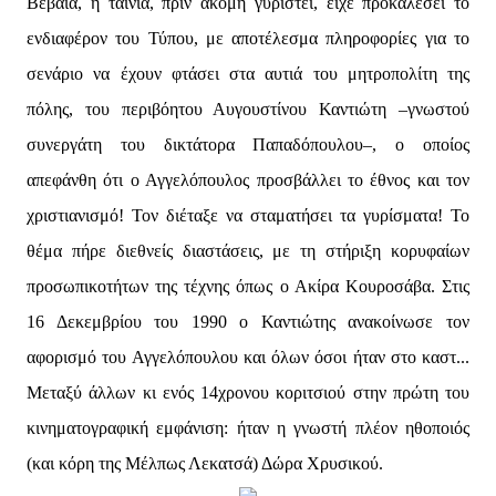
Βέβαια, η ταινία, πριν ακόμη γυριστεί, είχε προκαλέσει το
ενδιαφέρον του Τύπου, με αποτέλεσμα πληροφορίες για το
σενάριο να έχουν φτάσει στα αυτιά του μητροπολίτη της
πόλης, του περιβόητου Αυγουστίνου Καντιώτη –γνωστού
συνεργάτη του δικτάτορα Παπαδόπουλου–, ο οποίος
απεφάνθη ότι ο Αγγελόπουλος προσβάλλει το έθνος και τον
χριστιανισμό! Τον διέταξε να σταματήσει τα γυρίσματα! Το
θέμα πήρε διεθνείς διαστάσεις, με τη στήριξη κορυφαίων
προσωπικοτήτων της τέχνης όπως ο Ακίρα Κουροσάβα. Στις
16 Δεκεμβρίου του 1990 ο Καντιώτης ανακοίνωσε τον
αφορισμό του Αγγελόπουλου και όλων όσοι ήταν στο καστ...
Μεταξύ άλλων κι ενός 14χρονου κοριτσιού στην πρώτη του
κινηματογραφική εμφάνιση: ήταν η γνωστή πλέον ηθοποιός
(και κόρη της Μέλπως Λεκατσά) Δώρα Χρυσικού.