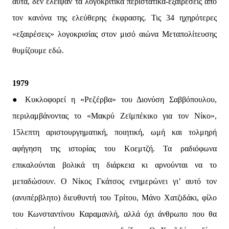
αυτά, δεν έλειψαν τα λογοκριτικά περιστατικά-εξαιρέσεις από
τον κανόνα της ελεύθερης έκφρασης. Τις 34 ηχηρότερες
«εξαιρέσεις» λογοκρισίας στον μισό αιώνα Μεταπολίτευσης
θυμίζουμε εδώ.
1979
● Κυκλοφορεί η «Ρεζέρβα» του Διονύση Σαββόπουλου,
περιλαμβάνοντας το «Μακρύ Ζεϊμπέκικο για τον Νίκο»,
15λεπτη αριστουργηματική, ποιητική, ωμή και τολμηρή
αφήγηση της ιστορίας του Κοεμτζή. Τα ραδιόφωνα
επικαλούνται βολικά τη διάρκεια κι αρνούνται να το
μεταδώσουν. Ο Νίκος Γκάτσος ενημερώνει γι’ αυτό τον
(ανυπέρβλητο) διευθυντή του Τρίτου, Μάνο Χατζιδάκι, φίλο
του Κωνσταντίνου Καραμανλή, αλλά όχι άνθρωπο που θα