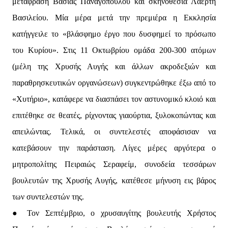
μετάφραση Βάσιας Παναγοπούλου και σκηνοθεσία Λαέρτη
Βασιλείου. Μία μέρα μετά την πρεμιέρα η Εκκλησία
κατήγγειλε το «βλάσφημο έργο που δυσφημεί το πρόσωπο
του Κυρίου». Στις 11 Οκτωβρίου ομάδα 200-300 ατόμων
(μέλη της Χρυσής Αυγής και άλλων ακροδεξιών και
παραθρησκευτικών οργανώσεων) συγκεντρώθηκε έξω από το
«Χυτήριο», κατάφερε να διασπάσει τον αστυνομικό κλοιό και
επιτέθηκε σε θεατές, ρίχνοντας γιαούρτια, ξυλοκοπώντας και
απειλώντας. Τελικά, οι συντελεστές αποφάσισαν να
κατεβάσουν την παράσταση. Λίγες μέρες αργότερα ο
μητροπολίτης Πειραιώς Σεραφείμ, συνοδεία τεσσάρων
βουλευτών της Χρυσής Αυγής, κατέθεσε μήνυση εις βάρος
των συντελεστών της.
● Τον Σεπτέμβριο, ο χρυσαυγίτης βουλευτής Χρήστος