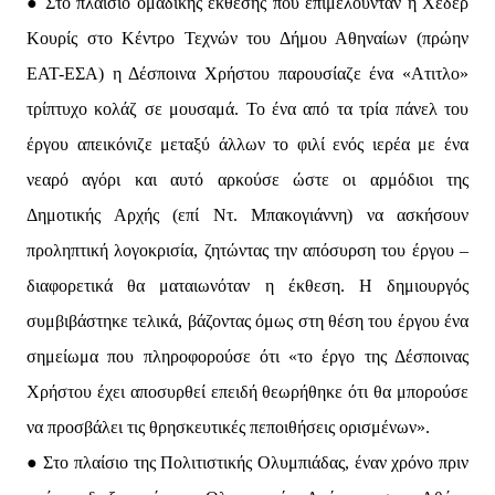
● Στο πλαίσιο ομαδικής έκθεσης που επιμελούνταν η Χέδερ
Κουρίς στο Κέντρο Τεχνών του Δήμου Αθηναίων (πρώην
ΕΑΤ-ΕΣΑ) η Δέσποινα Χρήστου παρουσίαζε ένα «Ατιτλο»
τρίπτυχο κολάζ σε μουσαμά. Το ένα από τα τρία πάνελ του
έργου απεικόνιζε μεταξύ άλλων το φιλί ενός ιερέα με ένα
νεαρό αγόρι και αυτό αρκούσε ώστε οι αρμόδιοι της
Δημοτικής Αρχής (επί Ντ. Μπακογιάννη) να ασκήσουν
προληπτική λογοκρισία, ζητώντας την απόσυρση του έργου –
διαφορετικά θα ματαιωνόταν η έκθεση. Η δημιουργός
συμβιβάστηκε τελικά, βάζοντας όμως στη θέση του έργου ένα
σημείωμα που πληροφορούσε ότι «το έργο της Δέσποινας
Χρήστου έχει αποσυρθεί επειδή θεωρήθηκε ότι θα μπορούσε
να προσβάλει τις θρησκευτικές πεποιθήσεις ορισμένων».
● Στο πλαίσιο της Πολιτιστικής Ολυμπιάδας, έναν χρόνο πριν