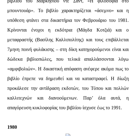
βιβλίου του Μαρκησίου ντε Σαντ, «H φιλοσοφία στο
μπουντουάρ». Το βιβλίο χαρακτηρίζεται «άσεμνο» και η
υπόθεση φτάνει στα δικαστήρια τον Φεβρουάριο του 1981.
Κρίνονται ένοχοι η εκδότρια (Μάγδα Κοτζιά) και ο
μεταφραστής (Βασίλης Καλλιπολίτης) και τους επιβάλλεται
7μηνη ποινή φυλάκισης – στη δίκη κατηγορούμενοι είναι και
δώδεκα βιβλιοπώλες, που τελικά απαλλάσσονται λόγω
«αμφιβολιών». Η δικαστική απόφαση ανέφερε ακόμα πως το
βιβλίο έπρεπε να δημευθεί και να καταστραφεί. Η δίωξη
προκάλεσε την αντίδραση εκδοτών, του Τύπου και πολλών
καλλιτεχνών και διανοούμενων. Παρ’ όλα αυτά, η
απαγόρευση κυκλοφορίας του βιβλίου ίσχυσε έως το 1991.
1980