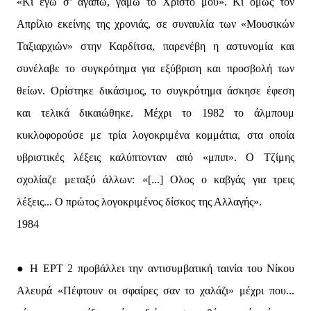
«Κι εγώ σ’ αγαπώ, γαμώ το Χριστό μου». Κι όμως τον
Απρίλιο εκείνης της χρονιάς, σε συναυλία των «Μουσικών
Ταξιαρχιών» στην Καρδίτσα, παρενέβη η αστυνομία και
συνέλαβε το συγκρότημα για εξύβριση και προσβολή των
θείων. Ορίστηκε δικάσιμος, το συγκρότημα άσκησε έφεση
και τελικά δικαιώθηκε. Μέχρι το 1982 το άλμπουμ
κυκλοφορούσε με τρία λογοκριμένα κομμάτια, στα οποία
υβριστικές λέξεις καλύπτονταν από «μπιπ». Ο Τζίμης
σχολίαζε μεταξύ άλλων: «[...] Ολος ο καβγάς για τρεις
λέξεις... Ο πρώτος λογοκριμένος δίσκος της Αλλαγής».
1984
● Η ΕΡΤ 2 προβάλλει την αντισυμβατική ταινία του Νίκου
Αλευρά «Πέφτουν οι σφαίρες σαν το χαλάζι» μέχρι που...