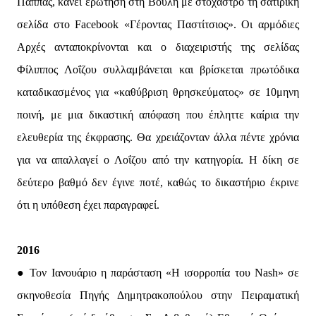
Παππάς, κάνει ερώτηση στη Βουλή με στόχαστρο τη σατιρική
σελίδα στο Facebook «Γέροντας Παστίτσιος». Οι αρμόδιες
Αρχές ανταποκρίνονται και ο διαχειριστής της σελίδας
Φίλιππος Λοΐζου συλλαμβάνεται και βρίσκεται πρωτόδικα
καταδικασμένος για «καθύβριση θρησκεύματος» σε 10μηνη
ποινή, με μια δικαστική απόφαση που έπληττε καίρια την
ελευθερία της έκφρασης. Θα χρειάζονταν άλλα πέντε χρόνια
για να απαλλαγεί ο Λοΐζου από την κατηγορία. Η δίκη σε
δεύτερο βαθμό δεν έγινε ποτέ, καθώς το δικαστήριο έκρινε
ότι η υπόθεση έχει παραγραφεί.
2016
● Τον Ιανουάριο η παράσταση «Η ισορροπία του Nash» σε
σκηνοθεσία Πηγής Δημητρακοπούλου στην Πειραματική