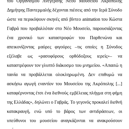
του Οργανισμού Ανέγερσης Νέου Μουσείου Ακρόπολης
Δημήτρης Παντερμαλής δέχονται πιέσεις από την Ιερά Σύνοδο
ώστε να περικόψουν σκηνές από βίντεο animation του Κώστα
Γαβρά που προβαλλόταν στο Νέο Μουσείο, παρουσιάζοντας
ένα χρονικό των καταστροφών του Παρθενώνα και
απεικονίζοντας μαύρες φιγούρες –τις οποίες η Σύνοδος
εξέλαβε ως «ρασοφόρους ορθόδοξους ιερείς»– να
καταστρέφουν τον γλυπτό διάκοσμο του μνημείου. «Απαιτώ η
ταινία να προβάλλεται ολοκληρωμένη. Δεν επιθυμώ να
ασκήσω αγωγή εναντίον του Μουσείου της Ακρόπολης [...]
καταφέρνοντας έτσι ένα διεθνούς εμβέλειας πλήγμα στη φήμη
της Ελλάδας», δηλώνει ο Γαβράς. Το γεγονός προκαλεί διεθνή
κατακραυγή, ενώ υπό το βάρος των αντιδράσεων, οι
υπεύθυνοι του μουσείου αναγκάζονται να ανακρούσουν