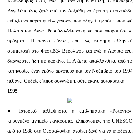
Κούνδουρος κ.ά.), ενώ, με ανοιχτή επιστολή, ο Θόδωρος
Αγγελόπουλος ζητά από τον Δοξιάδη να έχει τη στοιχειώδη
ευθιξία να παραιτηθεί – γεγονός που οδηγεί την τότε υπουργό
Πολιτισμού Αννα Ψαρούδα-Μπενάκη να τον «παραιτήσει»,
πράγματι. Η ταινία πάντως πάει ως επίσημη ελληνική
συμμετοχή στο Φεστιβάλ Βερολίνου και ενώ η Λιάππα έχει
διαγνωστεί ήδη με καρκίνο. Η Λιάππα απαλλάχθηκε από τις
κατηγορίες έναν χρόνο αργότερα και τον Νοέμβριο του 1994
πέθανε. Ουδείς ζήτησε συγγνώμη, ούτε έκανε αυτοκριτική.
1995
● Ιστορικό παλίμψηστο, η εμβληματική «Ροτόντα»,
κηρυγμένο μνημείο παγκόσμιας κληρονομιάς της UNESCO
από το 1988 στη Θεσσαλονίκη, ανοίγει ξανά για να υποδεχτεί