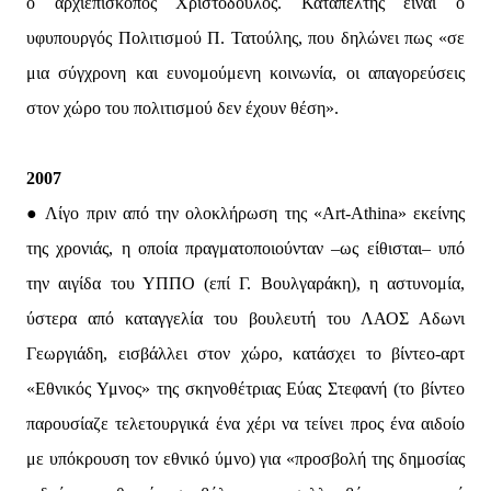
ο αρχιεπίσκοπος Χριστόδουλος. Καταπέλτης είναι ο
υφυπουργός Πολιτισμού Π. Τατούλης, που δηλώνει πως «σε
μια σύγχρονη και ευνομούμενη κοινωνία, οι απαγορεύσεις
στον χώρο του πολιτισμού δεν έχουν θέση».
2007
● Λίγο πριν από την ολοκλήρωση της «Art-Athina» εκείνης
της χρονιάς, η οποία πραγματοποιούνταν –ως είθισται– υπό
την αιγίδα του ΥΠΠΟ (επί Γ. Βουλγαράκη), η αστυνομία,
ύστερα από καταγγελία του βουλευτή του ΛΑΟΣ Αδωνι
Γεωργιάδη, εισβάλλει στον χώρο, κατάσχει το βίντεο-αρτ
«Εθνικός Υμνος» της σκηνοθέτριας Εύας Στεφανή (το βίντεο
παρουσίαζε τελετουργικά ένα χέρι να τείνει προς ένα αιδοίο
με υπόκρουση τον εθνικό ύμνο) για «προσβολή της δημοσίας