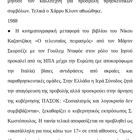
μήνυσε τον καλλιτέχνη για προσβολή θρησκευτικών
συμβόλων. Τελικά ο Χάρρυ Κλυνν αθωώθηκε.
1988
● Η κινηματογραφική μεταφορά του βιβλίου του Νίκου
Καζαντζάκη «Ο τελευταίος πειρασμός» από τον Mάρτιν
Σκορσέζε με τον Γουίλεμ Νταφόε στον ρόλο του Ιησού
προκαλεί από τις ΗΠΑ μέχρι την Ευρώπη (με αποκορύφωμα
την Ιταλία) βίαιες αντιδράσεις από ακραίες και
παραθρησκευτικές ομάδες. Στην Ελλάδα η Ιερά Σύνοδος ζητά
την απαγόρευση της προβολής αλλά προσκρούει στην άρνηση
της κυβέρνησης ΠΑΣΟΚ: «Σοσιαλισμός και λογοκρισία δεν
συμβιβάζονται», ξεκαθαρίζει ο κυβερνητικός εκπρόσωπος Σ.
Κωστόπουλος. Η ταινία τελικά αποφασίζεται να προβληθεί ως
«ακατάλληλη για τους κάτω των 17» σε επτά αίθουσες. Ομως,