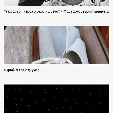
Τι είναι το ''κέρατο βερνικωμένο'' - Φαντασιομετρική ερμηνεία
Η φωλιά της σφίγγας