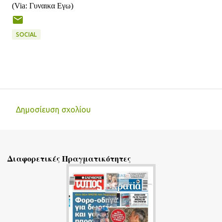
(Via: Γυναικα Εγω)
SOCIAL
Δημοσίευση σχολίου
Σ
χ
ό
Διαφορετικές Πραγματικότητες
λ
ι
α