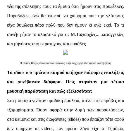
νέα της σύλληψης τους τα έμαθα όσο ήμουν στις Βρυξέλλες.
Παραδόξως ενώ θα έπρεπε να χαίρομαι που την γλύτωσα,
είχα θυμώσει πάρα πολύ που δεν ήμουν κι εγώ εκεί. Το τι
συνέβη ήταν το κλασσικό για τις Μ.Ταξιαρχίες.....καταγγελίες
και μηνύσεις από στρατηγούς και παπάδες.
Ο Σπύρος Πάζιος σολάρει και ο Στέφανος Κορκολής έχει πάθει πλάκα! Λυκαβηττός
Τα σόου του πρώτου καιρού υπήρχαν διάφορες εκπλήξεις
και συνέβαιναν διάφορα. Πώς στηνόταν μια τέτοια
μουσική παράσταση και πώς εξελισσόταν;
Στα μουσικά γινόταν ομαδική δουλειά, ατέλειωτες πρόβες και
τζαμαρίσματα. Όσον αφορά στην δομή των παραστάσεων,
στα κείμενα και στις διαφάνειες (slides) που έπαιζαν τότε αφού
δεν υπήρχαν τα videos, τον πρώτο λόγο είχε ο Τζιμάκος