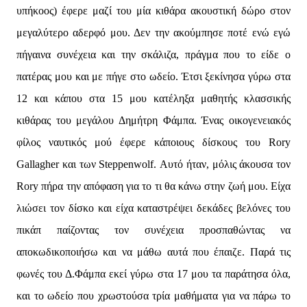
υπήκοος) έφερε μαζί του μία κιθάρα ακουστική δώρο στον
μεγαλύτερο αδερφό μου. Δεν την ακούμπησε ποτέ ενώ εγώ
πήγαινα συνέχεια και την σκάλιζα, πράγμα που το είδε ο
πατέρας μου και με πήγε στο ωδείο. Έτσι ξεκίνησα γύρω στα
12 και κάπου στα 15 μου κατέληξα μαθητής κλασσικής
κιθάρας του μεγάλου Δημήτρη Φάμπα. Ένας οικογενειακός
φίλος ναυτικός μού έφερε κάποιους δίσκους του Rory
Gallagher και των Steppenwolf. Αυτό ήταν, μόλις άκουσα τον
Rory πήρα την απόφαση για το τι θα κάνω στην ζωή μου. Είχα
λιώσει τον δίσκο και είχα καταστρέψει δεκάδες βελόνες του
πικάπ παίζοντας τον συνέχεια προσπαθώντας να
αποκωδικοποιήσω και να μάθω αυτά που έπαιζε. Παρά τις
φωνές του Δ.Φάμπα εκεί γύρω στα 17 μου τα παράτησα όλα,
και το ωδείο που χρωστούσα τρία μαθήματα για να πάρω το