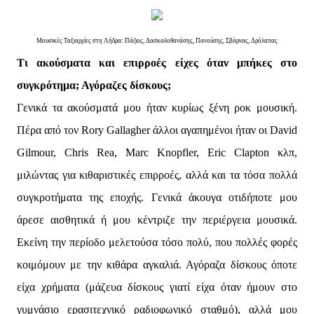
Μουσικές Ταξιαρχίες στη Λήδρα: Πάζιος, Δασκαλοθανάσης, Πανούσης, Σβάρνας, Δρόλαπας
Τι ακούσματα και επιρροές είχες όταν μπήκες στο
συγκρότημα; Αγόραζες δίσκους;
Γενικά τα ακούσματά μου ήταν κυρίως ξένη ροκ μουσική.
Πέρα από τον Rory Gallagher άλλοι αγαπημένοι ήταν οι David
Gilmour, Chris Rea, Marc Knopfler, Eric Clapton κλπ,
μιλώντας για κιθαριστικές επιρροές, αλλά και τα τόσα πολλά
συγκροτήματα της εποχής. Γενικά άκουγα οτιδήποτε μου
άρεσε αισθητικά ή μου κέντριζε την περιέργεια μουσικά.
Εκείνη την περίοδο μελετούσα τόσο πολύ, που πολλές φορές
κοιμόμουν με την κιθάρα αγκαλιά. Αγόραζα δίσκους όποτε
είχα χρήματα (μάζευα δίσκους γιατί είχα όταν ήμουν στο
γυμνάσιο ερασιτεχνικό ραδιοφωνικό σταθμό), αλλά μου