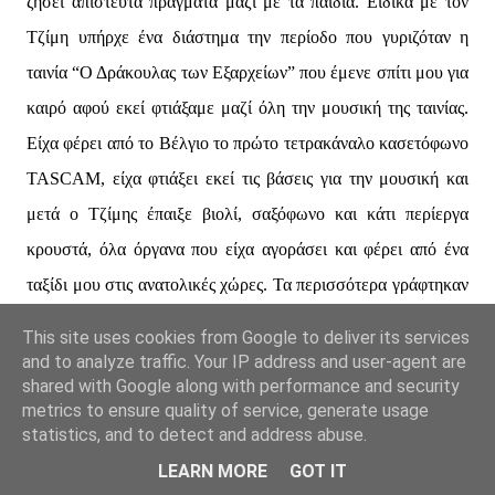
ζήσει απίστευτα πράγματα μαζί με τα παιδιά. Ειδικά με τον
Τζίμη υπήρχε ένα διάστημα την περίοδο που γυριζόταν η
ταινία “Ο Δράκουλας των Εξαρχείων” που έμενε σπίτι μου για
καιρό αφού εκεί φτιάξαμε μαζί όλη την μουσική της ταινίας.
Είχα φέρει από το Βέλγιο το πρώτο τετρακάναλο κασετόφωνο
TASCAM, είχα φτιάξει εκεί τις βάσεις για την μουσική και
μετά ο Τζίμης έπαιξε βιολί, σαξόφωνο και κάτι περίεργα
κρουστά, όλα όργανα που είχα αγοράσει και φέρει από ένα
ταξίδι μου στις ανατολικές χώρες. Τα περισσότερα γράφτηκαν
στην τουαλέτα για να έχουμε φυσικό εφέ βάθους. Θα μου πεις
This site uses cookies from Google to deliver its services
ήξερε ο Τζίμης να παίζει αυτά τα όργανα; Όχι!!! Το
and to analyze traffic. Your IP address and user-agent are
shared with Google along with performance and security
αποτέλεσμα όμως ήταν μαγικό!
metrics to ensure quality of service, generate usage
statistics, and to detect and address abuse.
Κάποια στιγμή ανέλαβες θέση στο περιοδικό «Μουσική»;
LEARN MORE
GOT IT