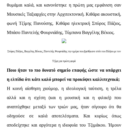
θυμάμαι καλά, και κανονίστηκε η πρώτη μας εμφάνιση σαν
Μουσικές Ταξιαρχίες στην Αρχιτεκτονική. Κιθάρα ακουστική,
φωνή Τζίμης Πανούσης, Κιθάρα ηλεκτρική Σπύρος Πάζιος,
Μπάσο Παντελής Φουρνιάδης, Τύμπανα Βαγγέλης Βέκιος.
Σπύρος Πάζιος, Βαγγέλης Βέκιος, Παντελής Φουρνιάδης την ημέρα που βρεθήκανε σπίτι του Πάζιου με τον
Τζίμη για πρώτη φορά
Ποιο ήταν το πιο δυνατό σημείο επαφής ώστε να υπάρχει
η ελπίδα ότι κάτι καλό μπορεί να προκύψει καλλιτεχνικά;
Η κοινή αίσθηση χιούμορ, η ιδεολογική ταύτιση, η τρέλα
αλλά και η σχέση (και η μουσική και η φιλική) που
αναπτύχθηκε μεταξύ των τριών μας, ήταν σίγουρο ότι θα
οδηγούσε σε καλά αποτελέσματα. Και κυρίως όπως
αποδείχτηκε και αργότερα η ιδιοφυία του Τζιμάκου. Ήμουν