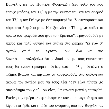
Βαγγέλης με τον Παντελή Φουρνιάδη (ένα φίλο του που
έπαιζε μπάσο), τον Τζίμη με την κιθάρα του και τον αδερφό
του Τζίμη τον Γιώργο με ένα τουμπερλέκι. Συστηνόμαστε και
πάμε στο δωμάτιο μου. Και ξεκινάει ο Τζίμης να παίζει το
πρώτο του τραγούδι που ήταν το «Ερωτικό”. Τραγουδούσε με
πάθος και πολύ δυνατά και φτάνει στο ρεφρέν “κι εγώ σ’
αγαπώ γαμώ το Χριστό μου” όλο και πιο
δυνατά…..καταλαβαίνω ότι οι δικοί μου με τους επισκέπτες
τους θα έχουν φρικάρει τελείως οπότε μόλις τελειώνει ο
Τζίμης βγαίνω και πηγαίνω να κρυφακούσω στο σαλόνι και
ακούω τον πατέρα μου να τους λέει “δεν είναι τίποτα ,το
συγκρότημα του γιού μου είναι, θα κάνουν μεγάλη επιτυχία”.
Εκείνη την ημέρα αποφασίσαμε να κάνουμε συγκρότημα και
λίγο μετά ήρθε και η ιδέα του ονόματος από τον Βαγγέλη αν