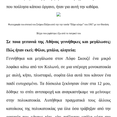
που πούλησα κάποιο όργανο, ήταν για αυτή την κιθάρα.
Φωτογραφία του σπιτιού του Σπύρου Πάζιου από την την ταινία “Πάρε κόσμε” του 1967 με τον Θανάση
Βέγγο που γυρίστηκε έξω από το πατρικό του
Σε ποια γειτονιά της Αθήνας γεννήθηκες και μεγάλωσες;
Πώς ήταν εκεί; Φίλοι, μπάλα, αλητεία;
Γεννήθηκα και μεγάλωσα στον Λόφο Σκουζέ ένα μικρό
λοφάκο κάτω από τον Κολωνό, σε μια υπέροχη μονοκατοικία
με αυλή, κήπο, πλυσταριό, σοφίτα όλα αυτά που κάνουν ένα
παιδί ευτυχισμένο. Τα δύσκολα ξεκίνησαν όταν στα 12 μου,
δόθηκε το σπίτι αντιπαροχή και αναγκαστήκαμε να μείνουμε
στην πολυκατοικία. Λυπήθηκα πραγματικά τους άλλους
κατοίκους της πολυκατοικίας για όλα όσα τράβηξαν από την
φασαρία που κάναμε τότε, είτε παίζοντας μπάλα μέσα στο