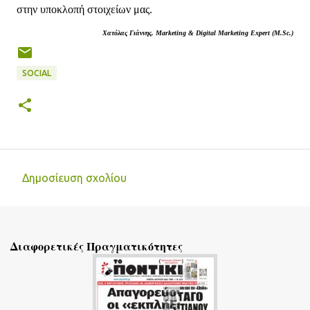
στην υποκλοπή στοιχείων μας.
Χατόλας Γιάννης. Marketing & Digital Marketing Expert (M.Sc.)
SOCIAL
Δημοσίευση σχολίου
Σ
χ
ό
Διαφορετικές Πραγματικότητες
λ
ι
α