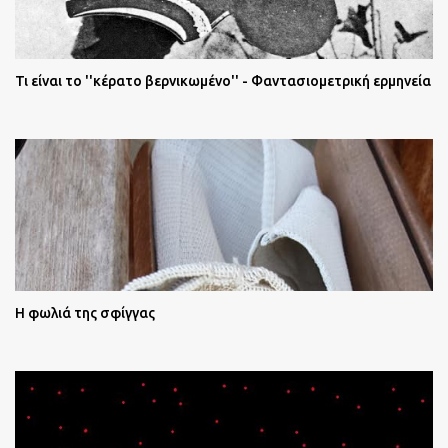
Τι είναι το ''κέρατο βερνικωμένο'' - Φαντασιομετρική ερμηνεία
Η φωλιά της σφίγγας