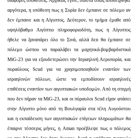
διάφορες υποθέσεις. Αρχικώς έγινε, σωστά όπως αποδείχθηκε
αργότερα, η υπόθεση πως η Συρία δεν έμπαινε σε πόλεμο αν
δεν έμπαινε και η Αίγυπτος. Δεύτερον, το τμήμα έμαθε από
υψηλόβαθμο Αιγύπτιο πληροφοριοδότη, πως η Αίγυπτος
ήθελε να ξαναπάρει όλο το Σινά, αλλά δεn θα έμπαινε σε
πόλεμο ώσπου να παραλάβει τα μαχητικά-βομβαρδιστικά
MiG-23 για να εξουδετερώσει την Ισραηλινή Αεροπορία, και
πυραύλους Scud για να χρησιμοποιηθούν εναντίον των
ισραηλινών πόλεων, ώστε να εμποδίσουν ισραηλινές
επιθέσεις εναντίον των αιγυπτιακών υποδομών. Από τη στιγμή
που δεν πήραν τα MiG-23, και οι πύραυλοι Scud είχαν φτάσει
στην Αίγυπτο μόνο από τη Βουλγαρία στα τέλη Αυγούστου
και η εκπαίδευση των αιγυπτιακών επίγειων πληρωμάτων θα
έπαιρνε τέσσερις μήνες, η Aman προέβλεψε πως ο πόλεμος