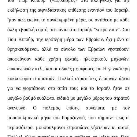
του "Γιομ Κιπούρ" («Εξιλασμός» στα Ελληνικά), για την
εκδήλωση της αιφνιδιαστικής επίθεσης εναντίον του Ισραήλ,
ήταν πως εκείνη τη συγκεκριμένη μέρα, σε αντίθεση με κάθε
άλλη εβραϊκή εορτή, τα πάντα στο Ισραήλ "νεκρώνουν". Στο
Γιομ Κιπούρ, την ιερότερη μέρα των Εβραίων, όχι μόνο οι
θρησκευόμενοι, αλλά το σύνολο των Εβραίων νηστεύουν,
αποφεύγουν κάθε χρήση φωτιάς, ηλεκτρικού, μηχανών,
επικοινωνιών κτλ., και οι οδικές μεταφορές και Η γενικότερη
κυκλοφορία σταματούν. Πολλοί στρατιώτες έπαιρναν άδεια
για να γιορτάσουν στο σπίτι τους και το Ισραήλ ήταν σε
μεγάλο βαθμό ευάλωτο, ειδικά με μεγάλο μέρος του στρατού
ανενεργό. Ο πόλεμος επίσης συνέπιπτε με τον
μουσουλμανικό μήνα του Ραμαζανιού, που σήμαινε πως οι
περισσότεροι μουσουλμάνοι στρατιώτες νήστευαν κι αυτοί.