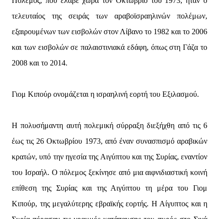
Πόλεμος, που έλαβε χώρα τον Οκτώβριο του 1973, ήταν ο
τελευταίος της σειράς των αραβοϊσραηλινών πολέμων,
εξαιρουμένων των εισβολών στον Λίβανο το 1982 και το 2006
και των εισβολών σε παλαιστινιακά εδάφη, όπως στη Γάζα το
2008 και το 2014.
Γιομ Κιπούρ ονομάζεται η ισραηλινή εορτή του Εξιλασμού.
Η πολυσήμαντη αυτή πολεμική σύρραξη διεξήχθη από τις 6
έως τις 26 Οκτωβρίου 1973, από έναν συνασπισμό αραβικών
κρατών, υπό την ηγεσία της Αιγύπτου και της Συρίας, εναντίον
του Ισραήλ. Ο πόλεμος ξεκίνησε από μια αιφνιδιαστική κοινή
επίθεση της Συρίας και της Αιγύπτου τη μέρα του Γιομ
Κιπούρ, της μεγαλύτερης εβραϊκής εορτής. Η Αίγυπτος και η