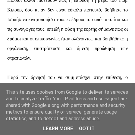
Πολλοί άλλοι πιστεύουν πως η επίθεση τη μέρα του Γιομ
Κιπούρ, όσο κι αν δεν είναι εύκολα πιστευτό, βοήθησε το
Ισραήλ να κινητοποιήσει τους εφέδρους του από τα σπίτια και
τις συναγωγές τους, επειδή η φύση της εορτής σήμαινε πως οι
δρόμοι και οι επικοινωνίες ήταν ολάνοιχτες, και βοηθήθηκε η
οργάνωση, επιστράτευση και άμεση προώθηση των
στρατιωτών.
Παρά την άρνησή του να συμμετάσχει στην επίθεση, ο
βασιλιάς Χουσεΐν της Ιορδανίας είχε συναντηθεί με τον
This site uses cookies from Google to deliver its services
Σαντάτ και τον Άσαντ στην Αλεξάνδρεια, δύο εβδομάδες
and to analyze traffic. Your IP address and user-agent are
shared with Google along with performance and security
προηγουμένως. Έχοντας υπόψη την αμοιβαία καχυποψία που
metrics to ensure quality of service, generate usage
επικρατούσε ανάμεσα στους Άραβες ηγέτες, μάλλον δεν του
statistics, and to detect and address abuse.
ειπώθηκαν συγκεκριμένα πολεμικά σχέδια. Είναι όμως
LEARN MORE
GOT IT