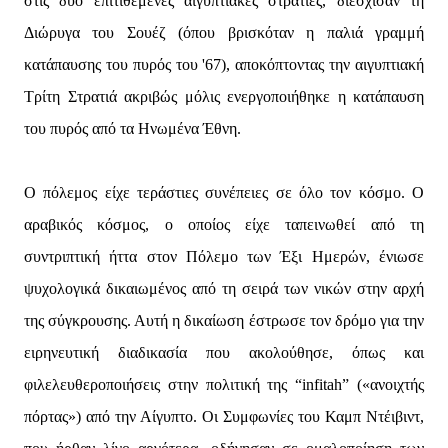
στις δύο επιτιθέμενες αιγυπτιακές στρατιές, διέσχισαν τη
Διώρυγα του Σουέζ (όπου βρισκόταν η παλιά γραμμή
κατάπαυσης του πυρός του '67), αποκόπτοντας την αιγυπτιακή
Τρίτη Στρατιά ακριβώς μόλις ενεργοποιήθηκε η κατάπαυση
του πυρός από τα Ηνωμένα Έθνη.
Ο πόλεμος είχε τεράστιες συνέπειες σε όλο τον κόσμο. Ο
αραβικός κόσμος, ο οποίος είχε ταπεινωθεί από τη
συντριπτική ήττα στον Πόλεμο των Έξι Ημερών, ένιωσε
ψυχολογικά δικαιωμένος από τη σειρά των νικών στην αρχή
της σύγκρουσης. Αυτή η δικαίωση έστρωσε τον δρόμο για την
ειρηνευτική διαδικασία που ακολούθησε, όπως και
φιλελευθεροποιήσεις στην πολιτική της “infitah” («ανοιχτής
πόρτας») από την Αίγυπτο. Οι Συμφωνίες του Καμπ Ντέιβιντ,