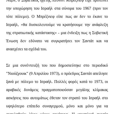
Νίξον, ο Σοβιετικός ηγέτης Λεονίντ Μπρέζνιεφ είχε προτείνει
την υποχώρηση του Ισραήλ στα σύνορα του 1967 (πριν τον
τότε πόλεμο). Ο Μπρέζνιεφ είπε πως αν δεν το έκανε το
Ισραήλ, «θα δυσκολευτούμε να κρατήσουμε την ανάφλεξη
της στρατιωτικής κατάστασης» - μια ένδειξη πως η Σοβιετική
Ένωση δεν εδύνατο να συγκρατήσει τον Σαντάτ και να
ανασχέσει τα σχέδιά του.
Σε μια συνέντευξή του που δημοσιεύτηκε στο περιοδικό
"Νιούζγουικ" (9 Απριλίου 1973), ο πρόεδρος Σαντάτ απείλησε
ξανά με πόλεμο το Ισραήλ. Πολλές φορές κατά το 1973, οι
αραβικές δυνάμεις πραγματοποιούσαν μεγάλης κλίμακας
ασκήσεις που αυτομάτως έθεταν τον στρατό του Ισραήλ στο
υψηλότερο επίπεδο συναγερμού, μόνο και μόνο για να