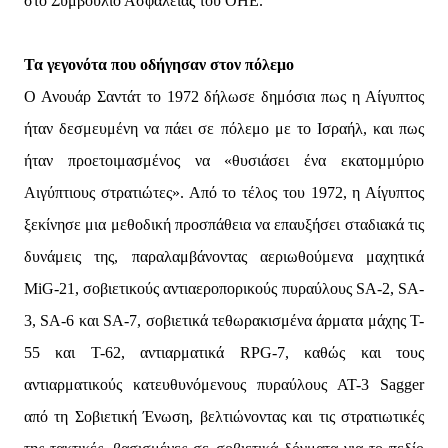
στο Συμβούλιο Ασφάλειας του ΟΗΕ.
Τα γεγονότα που οδήγησαν στον πόλεμο
Ο Ανουάρ Σαντάτ το 1972 δήλωσε δημόσια πως η Αίγυπτος
ήταν δεσμευμένη να πάει σε πόλεμο με το Ισραήλ, και πως
ήταν προετοιμασμένος να «θυσιάσει ένα εκατομμύριο
Αιγύπτιους στρατιώτες». Από το τέλος του 1972, η Αίγυπτος
ξεκίνησε μια μεθοδική προσπάθεια να επαυξήσει σταδιακά τις
δυνάμεις της, παραλαμβάνοντας αεριωθούμενα μαχητικά
MiG-21, σοβιετικούς αντιαεροπορικούς πυραύλους SA-2, SA-
3, SA-6 και SA-7, σοβιετικά τεθωρακισμένα άρματα μάχης T-
55 και T-62, αντιαρματικά RPG-7, καθώς και τους
αντιαρματικούς κατευθυνόμενους πυραύλους AT-3 Sagger
από τη Σοβιετική Ένωση, βελτιώνοντας και τις στρατιωτικές