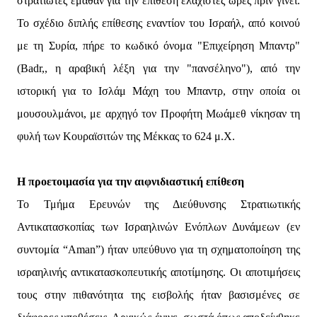
στρατιώτες έμαθαν για την επίθεση ελάχιστες ώρες πριν γίνει.
Το σχέδιο διπλής επίθεσης εναντίον του Ισραήλ, από κοινού
με τη Συρία, πήρε το κωδικό όνομα "Επιχείρηση Μπαντρ"
(Badr,, η αραβική λέξη για την "πανσέληνο"), από την
ιστορική για το Ισλάμ Μάχη του Μπαντρ, στην οποία οι
μουσουλμάνοι, με αρχηγό τον Προφήτη Μωάμεθ νίκησαν τη
φυλή των Κουραϊσιτών της Μέκκας το 624 μ.Χ.
Η προετοιμασία για την αιφνιδιαστική επίθεση
Το Τμήμα Ερευνών της Διεύθυνσης Στρατιωτικής
Αντικατασκοπίας των Ισραηλινών Ενόπλων Δυνάμεων (εν
συντομία “Aman”) ήταν υπεύθυνο για τη σχηματοποίηση της
ισραηλινής αντικατασκοπευτικής αποτίμησης. Οι αποτιμήσεις
τους στην πιθανότητα της εισβολής ήταν βασισμένες σε