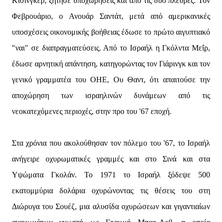
Κίσινγκερ, ζήτησε υποχωρήσεις και από τις δύο πλευρές. Τον
Φεβρουάριο, ο Ανουάρ Σαντάτ, μετά από αμερικανικές
υποσχέσεις οικονομικής βοήθειας έδωσε το πρώτο αιγυπτιακό
"ναι" σε διαπραγματεύσεις. Από το Ισραήλ η Γκόλντα Μεΐρ,
έδωσε αρνητική απάντηση, κατηγορώντας τον Γιάρινγκ και τον
γενικό γραμματέα του ΟΗΕ, Ου Θαντ, ότι απαιτούσε την
αποχώρηση των ισραηλινών δυνάμεων από τις
νεοκατεχόμενες περιοχές, στην προ του '67 εποχή.
Στα χρόνια που ακολούθησαν τον πόλεμο του '67, το Ισραήλ
ανήγειρε οχυρωματικές γραμμές και στο Σινά και στα
Υψώματα Γκολάν. Το 1971 το Ισραήλ ξόδεψε 500
εκατομμύρια δολάρια οχυρώνοντας τις θέσεις του στη
Διώρυγα του Σουέζ, μια αλυσίδα οχυρώσεων και γιγαντιαίων