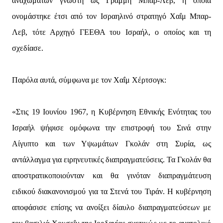
αναχωμάτων γνωστή ως Γραμμή Μπαρ-Λεβ, η οποία
ονομάστηκε έτσι από τον Ισραηλινό στρατηγό Χαΐμ Μπαρ-
Λεβ, τότε Αρχηγό ΓΕΕΘΑ του Ισραήλ, ο οποίος και τη
σχεδίασε.
Παρόλα αυτά, σύμφωνα με τον Χαΐμ Χέρτσογκ:
«Στις 19 Ιουνίου 1967, η Κυβέρνηση Εθνικής Ενότητας του
Ισραήλ ψήφισε ομόφωνα την επιστροφή του Σινά στην
Αίγυπτο και των Υψωμάτων Γκολάν στη Συρία, ως
αντάλλαγμα για ειρηνευτικές διαπραγματεύσεις. Τα Γκολάν θα
αποστρατικοποιούνταν και θα γινόταν διαπραγμάτευση
ειδικού διακανονισμού για τα Στενά του Τιράν. Η κυβέρνηση
αποφάσισε επίσης να ανοίξει δίαυλο διαπραγματεύσεων με