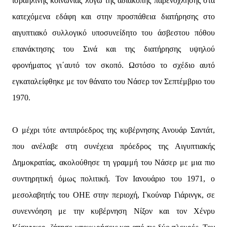
ισραηλινής κοινωνίας λόγω της αδιάκοπης παρενόχλησης στα
κατεχόμενα εδάφη και στην προσπάθεια διατήρησης στο
αιγυπτιακό συλλογικό υποσυνείδητο του άσβεστου πόθου
επανάκτησης του Σινά και της διατήρησης υψηλού
φρονήματος γι΄αυτό τον σκοπό. Ωστόσο το σχέδιο αυτό
εγκαταλείφθηκε με τον θάνατο του Νάσερ τον Σεπτέμβριο του
1970.
Ο μέχρι τότε αντιπρόεδρος της κυβέρνησης Ανουάρ Σαντάτ,
που ανέλαβε στη συνέχεια πρόεδρος της Αιγυπτιακής
Δημοκρατίας, ακολούθησε τη γραμμή του Νάσερ με μια πιο
συντηρητική όμως πολιτική. Τον Ιανουάριο του 1971, ο
μεσολαβητής του ΟΗΕ στην περιοχή, Γκούναρ Γιάρινγκ, σε
συνεννόηση με την κυβέρνηση Νίξον και τον Χένρυ