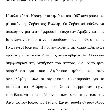
συνόλου των ΗΠΑ, τον οποίο κατείχε το Ισραήλ.
Η πολιτική του Νάσερ μετά την ήττα του 1967 συγκρούστηκε
μ’ αυτήν της Σοβιετικής Ένωσης. Οι Σοβιετικοί ήθελαν να
αποφύγουν μια νέα σύγκρουση μεταξύ των Αράβων και των
Ισραηλινών, έτσι ώστε να μη συρθούν σε αντιπαράθεση με τις
Ηνωμένες Πολιτείες. Η πραγματικότητα της κατάστασης έγινε
προφανής όταν οι υπερδυνάμεις συναντήθηκαν στο Όσλο και
συμφώνησαν στη διατήρηση του στάτους κβο. Αυτό ήταν
απαράδεκτο για τους Αιγύπτιους ηγέτες, και όταν
ανακαλύφθηκε πως οι αιγυπτιακές προετοιμασίες για το
πέρασμα της Διώρυγας του Σουέζ διέρρευσαν, έγινε
επιβεβλημένη η απομάκρυνση των Σοβιετικών από την
Αίγυπτο. Τον Ιούλιο του 1972, ο Σαντάτ έδιωξε σχεδόν όλους