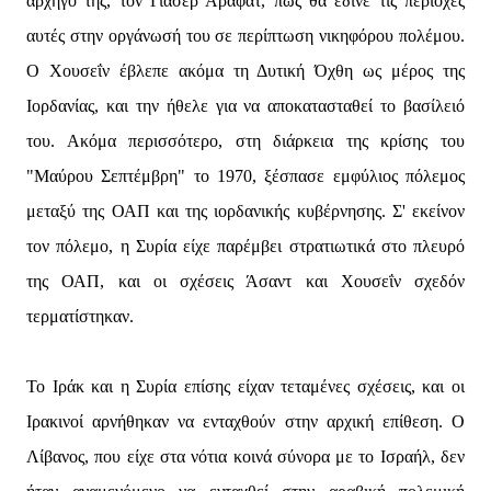
αρχηγό της, τον Γιάσερ Αραφάτ, πως θα έδινε τις περιοχές
αυτές στην οργάνωσή του σε περίπτωση νικηφόρου πολέμου.
Ο Χουσεΐν έβλεπε ακόμα τη Δυτική Όχθη ως μέρος της
Ιορδανίας, και την ήθελε για να αποκατασταθεί το βασίλειό
του. Ακόμα περισσότερο, στη διάρκεια της κρίσης του
"Μαύρου Σεπτέμβρη" το 1970, ξέσπασε εμφύλιος πόλεμος
μεταξύ της ΟΑΠ και της ιορδανικής κυβέρνησης. Σ' εκείνον
τον πόλεμο, η Συρία είχε παρέμβει στρατιωτικά στο πλευρό
της ΟΑΠ, και οι σχέσεις Άσαντ και Χουσεΐν σχεδόν
τερματίστηκαν.
Το Ιράκ και η Συρία επίσης είχαν τεταμένες σχέσεις, και οι
Ιρακινοί αρνήθηκαν να ενταχθούν στην αρχική επίθεση. Ο
Λίβανος, που είχε στα νότια κοινά σύνορα με το Ισραήλ, δεν