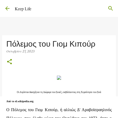
Μετάβαση στο κύριο περιεχόμενο
Keep Life
Πόλεμος του Γιομ Κιπούρ
Οκτωβρίου 27, 2023
Οι Αιγύπτιοι διασχίζουν τη Διώρυγα του Σουέζ, εισβάλλοντας στη Χερσόνησο του Σινά
Από το el.wikipedia.org
Ο Πόλεμος του Γιομ Κιπούρ, ή αλλιώς Δ' Αραβοϊσραηλινός