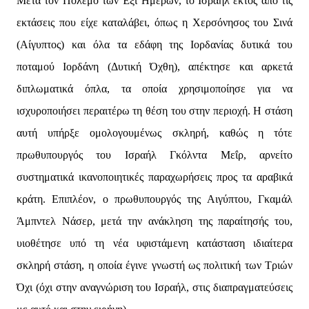
Μετά τον Πόλεμο των Έξι Ημερών, το Ισραήλ εκτός από τις
εκτάσεις που είχε καταλάβει, όπως η Χερσόνησος του Σινά
(Αίγυπτος) και όλα τα εδάφη της Ιορδανίας δυτικά του
ποταμού Ιορδάνη (Δυτική Όχθη), απέκτησε και αρκετά
διπλωματικά όπλα, τα οποία χρησιμοποίησε για να
ισχυροποιήσει περαιτέρω τη θέση του στην περιοχή. Η στάση
αυτή υπήρξε ομολογουμένως σκληρή, καθώς η τότε
πρωθυπουργός του Ισραήλ Γκόλντα Μεΐρ, αρνείτο
συστηματικά ικανοποιητικές παραχωρήσεις προς τα αραβικά
κράτη. Επιπλέον, ο πρωθυπουργός της Αιγύπτου, Γκαμάλ
Άμπντελ Νάσερ, μετά την ανάκληση της παραίτησής του,
υιοθέτησε υπό τη νέα υφιστάμενη κατάσταση ιδιαίτερα
σκληρή στάση, η οποία έγινε γνωστή ως πολιτική των Τριών
Όχι (όχι στην αναγνώριση του Ισραήλ, στις διαπραγματεύσεις