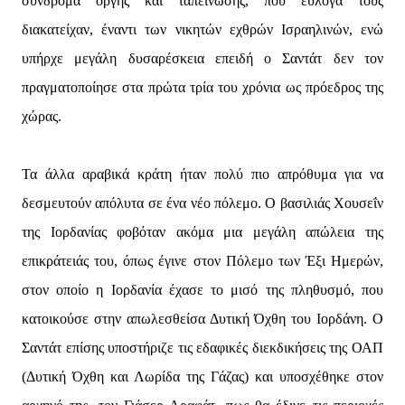
σύνδρομα οργής και ταπείνωσης, που εύλογα τους
διακατείχαν, έναντι των νικητών εχθρών Ισραηλινών, ενώ
υπήρχε μεγάλη δυσαρέσκεια επειδή ο Σαντάτ δεν τον
πραγματοποίησε στα πρώτα τρία του χρόνια ως πρόεδρος της
χώρας.
Τα άλλα αραβικά κράτη ήταν πολύ πιο απρόθυμα για να
δεσμευτούν απόλυτα σε ένα νέο πόλεμο. Ο βασιλιάς Χουσεΐν
της Ιορδανίας φοβόταν ακόμα μια μεγάλη απώλεια της
επικράτειάς του, όπως έγινε στον Πόλεμο των Έξι Ημερών,
στον οποίο η Ιορδανία έχασε το μισό της πληθυσμό, που
κατοικούσε στην απωλεσθείσα Δυτική Όχθη του Ιορδάνη. Ο
Σαντάτ επίσης υποστήριζε τις εδαφικές διεκδικήσεις της ΟΑΠ
(Δυτική Όχθη και Λωρίδα της Γάζας) και υποσχέθηκε στον