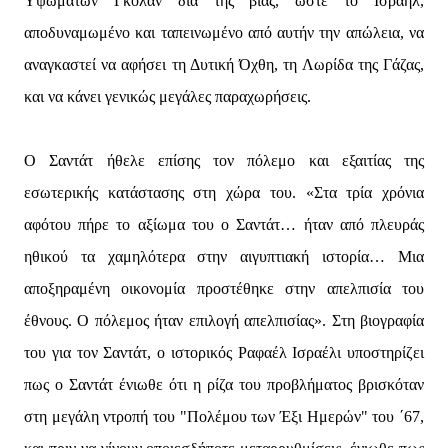
Υψωμάτων Γκολάν διά της βίας, ώστε το Ισραήλ,
αποδυναμωμένο και ταπεινωμένο από αυτήν την απώλεια, να
αναγκαστεί να αφήσει τη Δυτική Όχθη, τη Λωρίδα της Γάζας,
και να κάνει γενικώς μεγάλες παραχωρήσεις.
Ο Σαντάτ ήθελε επίσης τον πόλεμο και εξαιτίας της
εσωτερικής κατάστασης στη χώρα του. «Στα τρία χρόνια
αφότου πήρε το αξίωμα του ο Σαντάτ… ήταν από πλευράς
ηθικού τα χαμηλότερα στην αιγυπτιακή ιστορία… Μια
αποξηραμένη οικονομία προστέθηκε στην απελπισία του
έθνους. Ο πόλεμος ήταν επιλογή απελπισίας». Στη βιογραφία
του για τον Σαντάτ, ο ιστορικός Ραφαέλ Ισραέλι υποστηρίζει
πως ο Σαντάτ ένιωθε ότι η ρίζα του προβλήματος βρισκόταν
στη μεγάλη ντροπή του "Πολέμου των Έξι Ημερών" του ΄67,