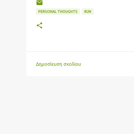
PERSONAL THOUGHTS
RUN
Δημοσίευση σχολίου
Σ
χ
ό
λ
ι
α