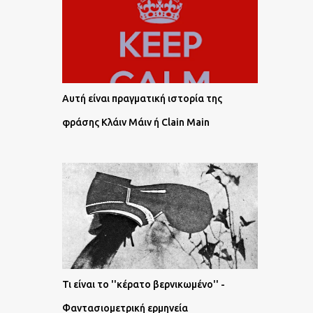
Αυτή είναι πραγματική ιστορία της
φράσης Κλάιν Μάιν ή Clain Main
Τι είναι το ''κέρατο βερνικωμένο'' -
Φαντασιομετρική ερμηνεία