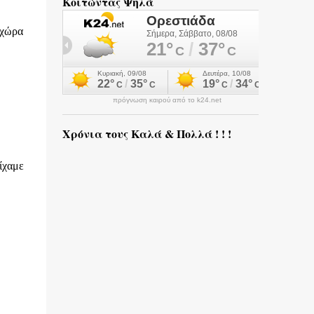
Κοιτώντας Ψηλά
 χώρα
πρόγνωση καιρού από το k24.net
Χρόνια τους Καλά & Πολλά ! ! !
ίχαμε