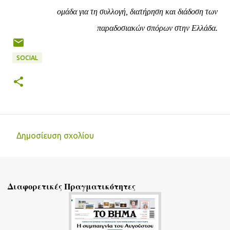
ομάδα για τη συλλογή, διατήρηση και διάδοση των
παραδοσιακών σπόρων στην Ελλάδα.
SOCIAL
Δημοσίευση σχολίου
Σ
χ
ό
Διαφορετικές Πραγματικότητες
λ
ι
α