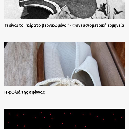
Τι είναι το ''κέρατο βερνικωμένο'' - Φαντασιομετρική ερμηνεία
Η φωλιά της σφίγγας