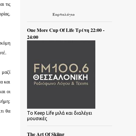
ι τις
ρίας.
Εορτολόγιο
One More Cup Of Life Τρίτη 22:00 -
24:00
 ακόμη
οτέ.
 μαζί
α και
αι οι
νήμη;
τι θα
To Keep Life μιλά και διαλέγει
μουσικές
The Art Of Skiing