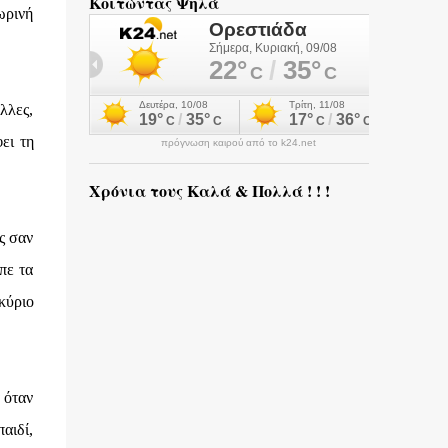
Κοιτώντας Ψηλά
ωρινή
λλες,
ει τη
πρόγνωση καιρού από το k24.net
Χρόνια τους Καλά & Πολλά ! ! !
ς σαν
πε τα
κύριο
 όταν
αιδί,