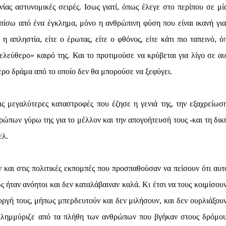
ας αστυνομικές σειρές. Ισως γιατί, όπως έλεγε στο περίπου σε μί
πίσω από ένα έγκλημα, μόνο η ανθρώπινη φύση που είναι ικανή για
 απληστία, είτε ο έρωτας, είτε ο φθόνος, είτε κάτι πιο ταπεινό, ό
ελεύθερο» καιρό της. Και το προτιμούσε να κρύβεται για λίγο σε αυ
ρο δράμα από το οποίο δεν θα μπορούσε να ξεφύγει.
ις μεγαλύτερες καταστροφές που έζησε η γενιά της, την εξαχρείωσ
πων γύρω της για το μέλλον και την απογοήτευσή τους -και τη δική
ελ.
 και στις πολιτικές εκπομπές που προσπαθούσαν να πείσουν ότι αυτ
ς ήταν ανόητοι και δεν καταλάβαιναν καλά. Κι έτσι να τους κοιμίσουν
οργή τους, μήπως μπερδευτούν και δεν μιλήσουν, και δεν ουρλιάξουν
 πλημμύριζε από τα πλήθη των ανθρώπων που βγήκαν στους δρόμου