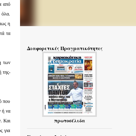
α από
 όλα.
πως η
τά τα
Διαφορετικές Πραγματικότητες
η των
 της-
ό που
 ή να
πρωτοσέλιδα
. Και
ς για