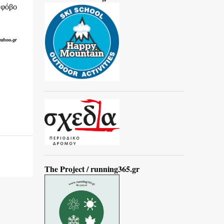
 φόβο
ahoo.gr
The Project / running365.gr