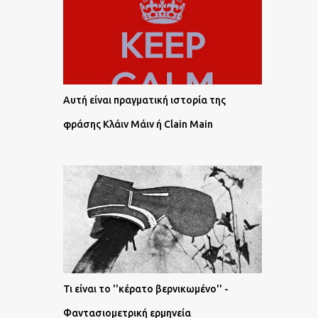
Αυτή είναι πραγματική ιστορία της
φράσης Κλάιν Μάιν ή Clain Main
Τι είναι το ''κέρατο βερνικωμένο'' -
Φαντασιομετρική ερμηνεία