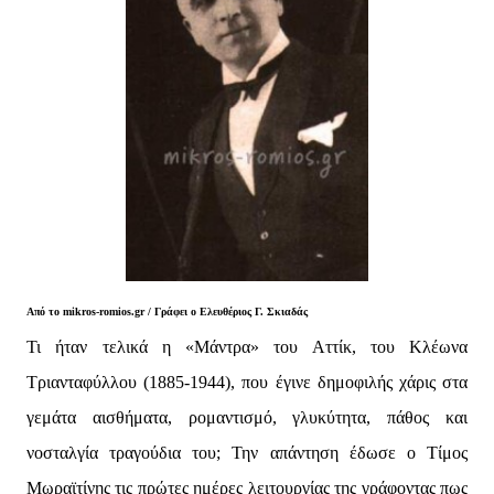
Από το mikros-romios.gr / Γράφει ο Ελευθέριος Γ. Σκιαδάς
Τι ήταν τελικά η «Μάντρα» του Αττίκ, του Κλέωνα
Τριανταφύλλου (1885-1944), που έγινε δημοφιλής χάρις στα
γεμάτα αισθήματα, ρομαντισμό, γλυκύτητα, πάθος και
νοσταλγία τραγούδια του; Την απάντηση έδωσε ο Τίμος
Μωραϊτίνης τις πρώτες ημέρες λειτουργίας της γράφοντας πως