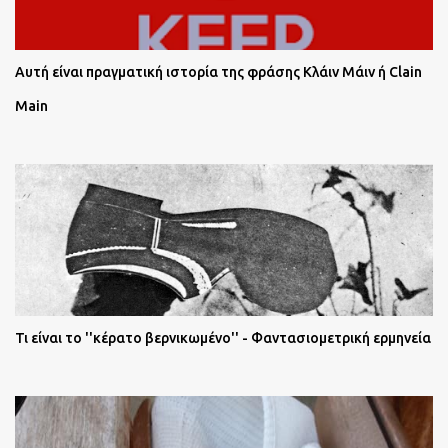
Αυτή είναι πραγματική ιστορία της φράσης Κλάιν Μάιν ή Clain
Main
Τι είναι το ''κέρατο βερνικωμένο'' - Φαντασιομετρική ερμηνεία