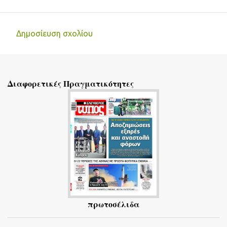
Δημοσίευση σχολίου
Σ
χ
ό
Διαφορετικές Πραγματικότητες
λ
ι
α
πρωτοσέλιδα