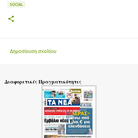
SOCIAL
Δημοσίευση σχολίου
Σ
χ
ό
Διαφορετικές Πραγματικότητες
λ
ι
α