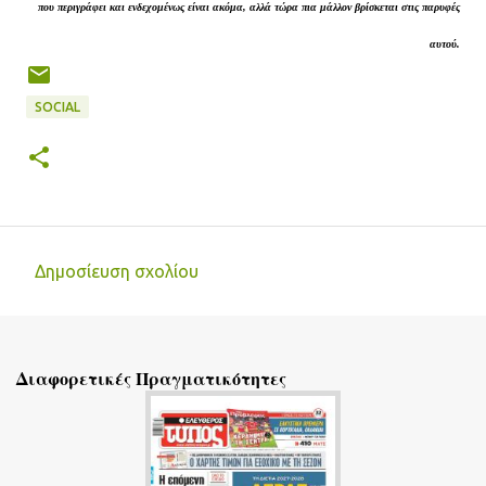
που περιγράφει και ενδεχομένως είναι ακόμα, αλλά τώρα πια μάλλον βρίσκεται στις παρυφές
αυτού.
SOCIAL
Δημοσίευση σχολίου
Σ
χ
ό
Διαφορετικές Πραγματικότητες
λ
ι
α