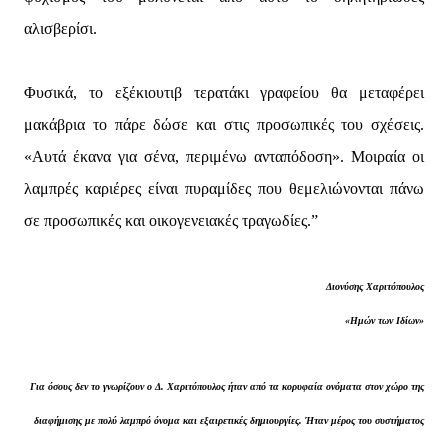
αλισβερίσι.
Φυσικά, το εξέκιουτιβ τερατάκι γραφείου θα μεταφέρει
μακάβρια το πάρε δώσε και στις προσωπικές του σχέσεις.
«Αυτά έκανα για σένα, περιμένω ανταπόδοση». Μοιραία οι
λαμπρές καριέρες είναι πυραμίδες που θεμελιώνονται πάνω
σε προσωπικές και οικογενειακές τραγωδίες.”
Διονύσης Χαριτόπουλος
«Ημών των Ιδίων»
Για όσους δεν το γνωρίζουν ο Δ. Χαριτόπουλος ήταν από τα κορυφαία ονόματα στον χώρο της
διαφήμισης με πολύ λαμπρό όνομα και εξαιρετικές δημιουργίες. Ήταν μέρος του συστήματος