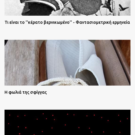
Τι είναι το ''κέρατο βερνικωμένο'' - Φαντασιομετρική ερμηνεία
Η φωλιά της σφίγγας