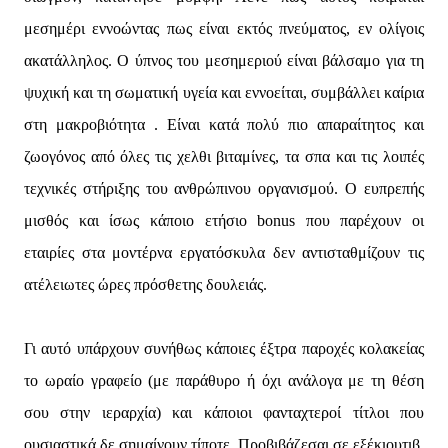
μεσημέρι εννοώντας πως είναι εκτός πνεύματος, εν ολίγοις
ακατάλληλος. Ο ύπνος του μεσημεριού είναι βάλσαμο για τη
ψυχική και τη σωματική υγεία και εννοείται, συμβάλλει καίρια
στη μακροβιότητα . Είναι κατά πολύ πιο απαραίτητος και
ζωογόνος από όλες τις χελθι βιταμίνες, τα σπα και τις λοιπές
τεχνικές στήριξης του ανθρώπινου οργανισμού. Ο ευπρεπής
μισθός και ίσως κάποιο ετήσιο bonus που παρέχουν οι
εταιρίες στα μοντέρνα εργατόσκυλα δεν αντισταθμίζουν τις
ατέλειωτες ώρες πρόσθετης δουλειάς.
Γι αυτό υπάρχουν συνήθως κάποιες έξτρα παροχές κολακείας
το ωραίο γραφείο (με παράθυρο ή όχι ανάλογα με τη θέση
σου στην ιεραρχία) και κάποιοι φανταχτεροί τίτλοι που
ουσιαστικά δε σημαίνουν τίποτε. Προβιβάζεσαι σε εξέκιουτιβ,