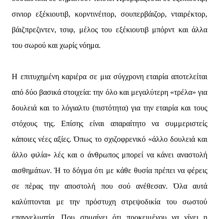
σινιορ εξέκιουτιβ, κορντινέιτορ, σουπερβάιζορ, νταιρέκτορ,
βάιζπρεζιντεν, τσιφ, μέλος του εξέκιουτιβ μπόρντ και άλλα
του σωρού και χωρίς νόημα.
Η επιτυχημένη καριέρα σε μια σύγχρονη εταιρία αποτελείται
από δύο βασικά στοιχεία: την όλο και μεγαλύτερη «τρέλα» για
δουλειά και το λόγιαλτυ (πιστότητα) για την εταιρία και τους
στόχους της. Επίσης είναι απαραίτητο να συμμεριστείς
κάποιες νέες αξίες. Όπως το σχιζοφρενικό «άλλο δουλειά και
άλλο φιλία» λές και ο άνθρωπος μπορεί να κάνει αναστολή
αισθημάτων. Ή το δόγμα ότι με κάθε θυσία πρέπει να φέρεις
σε πέρας την αποστολή που σού ανέθεσαν. Όλα αυτά
καλύπτονται με την πρόστυχη στρεψοδικία του σωστού
επαγγελματία. Που σημαίνει ότι προκειμένου να γίνει η