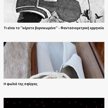
Τι είναι το ''κέρατο βερνικωμένο'' - Φαντασιομετρική ερμηνεία
Η φωλιά της σφίγγας