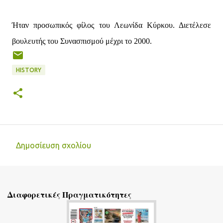
Ήταν προσωπικός φίλος του Λεωνίδα Κύρκου. Διετέλεσε
βουλευτής του Συνασπισμού μέχρι το 2000.
HISTORY
Δημοσίευση σχολίου
Σ
χ
ό
Διαφορετικές Πραγματικότητες
λ
ι