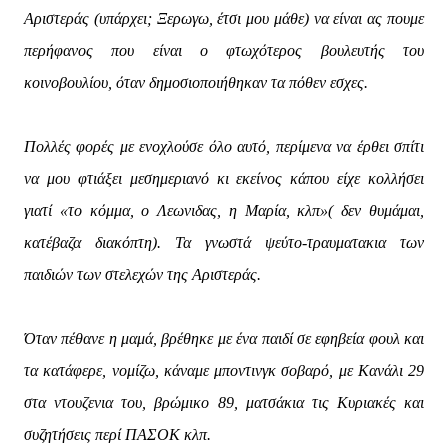
Αριστεράς (υπάρχει; Ξερωγω, έτσι μου μάθε) να είναι ας πουμε
περήφανος που είναι ο φτωχότερος βουλευτής του
κοινοβουλίου, όταν δημοσιοποιήθηκαν τα πόθεν εσχες.
Πολλές φορές με ενοχλούσε όλο αυτό, περίμενα να έρθει σπίτι
να μου φτιάξει μεσημεριανό κι εκείνος κάπου είχε κολλήσει
γιατί «το κόμμα, ο Λεωνιδας, η Μαρία, κλπ»( δεν θυμάμαι,
κατέβαζα διακόπτη). Τα γνωστά ψεύτο-τραυματακια των
παιδιών των στελεχών της Αριστεράς.
Όταν πέθανε η μαμά, βρέθηκε με ένα παιδί σε εφηβεία φουλ και
τα κατάφερε, νομίζω, κάναμε μποντινγκ σοβαρό, με Κανάλι 29
στα ντουζενια του, βρώμικο 89, ματσάκια τις Κυριακές και
συζητήσεις περί ΠΑΣΟΚ κλπ.