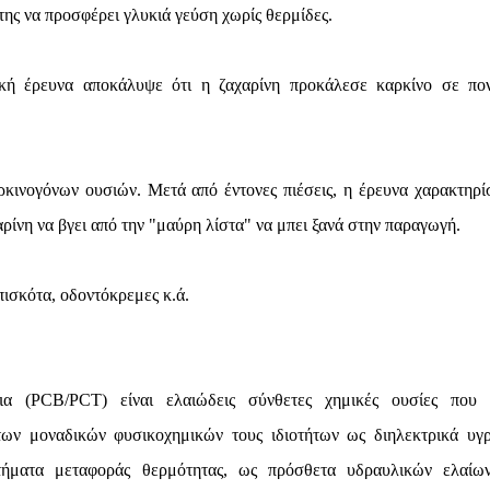
 της να προσφέρει γλυκιά γεύση χωρίς θερμίδες.
ική έρευνα αποκάλυψε ότι η ζαχαρίνη προκάλεσε καρκίνο σε πον
ρκινογόνων ουσιών. Μετά από έντονες πιέσεις, η έρευνα χαρακτηρί
ίνη να βγει από την "μαύρη λίστα" να μπει ξανά στην παραγωγή.
πισκότα, οδοντόκρεμες κ.ά.
ια (PCB/PCT) είναι ελαιώδεις σύνθετες χημικές ουσίες που 
των μοναδικών φυσικοχημικών τους ιδιοτήτων ως διηλεκτρικά υγ
τήματα μεταφοράς θερμότητας, ως πρόσθετα υδραυλικών ελαίω