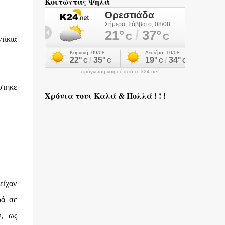
Κοιτώντας Ψηλά
τίκια
πρόγνωση καιρού από το k24.net
στηκε
Χρόνια τους Καλά & Πολλά ! ! !
είχαν
ρά σε
ν, ως