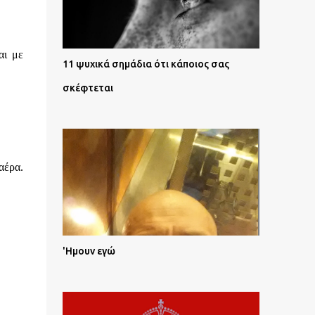
αι με
11 ψυχικά σημάδια ότι κάποιος σας
σκέφτεται
αέρα.
'Ημουν εγώ