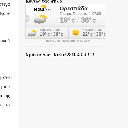
Κοιτώντας Ψηλά
στεγα
βγουν
τικού
πρόγνωση καιρού από το k24.net
Χρόνια τους Καλά & Πολλά ! ! !
η στο
η του
α της
ο, το