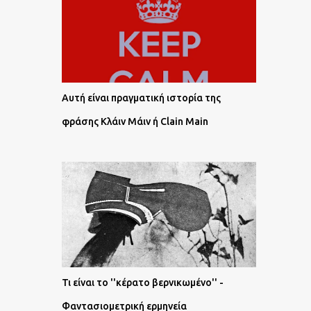
Αυτή είναι πραγματική ιστορία της
φράσης Κλάιν Μάιν ή Clain Main
Τι είναι το ''κέρατο βερνικωμένο'' -
Φαντασιομετρική ερμηνεία