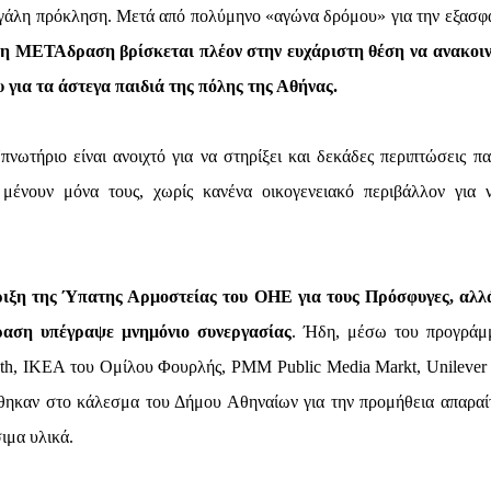
μεγάλη πρόκληση. Μετά από πολύμηνο «αγώνα δρόμου» για την εξασφ
η ΜΕΤΑδραση βρίσκεται πλέον στην ευχάριστη θέση να ανακοι
 για τα άστεγα παιδιά της πόλης της Αθήνας.
νωτήριο είναι ανοιχτό για να στηρίξει και δεκάδες περιπτώσεις πα
 μένουν μόνα τους, χωρίς κανένα οικογενειακό περιβάλλον για 
ριξη της Ύπατης Αρμοστείας του ΟΗΕ για τους Πρόσφυγες, αλλ
αση υπέγραψε μνημόνιο συνεργασίας
. Ήδη, μέσω του προγράμ
ath, IKEA του Ομίλου Φουρλής, PMM Public Media Markt, Unilever 
ηκαν στο κάλεσμα του Δήμου Αθηναίων για την προμήθεια απαραί
ιμα υλικά.