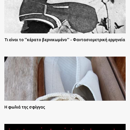
Τι είναι το ''κέρατο βερνικωμένο'' - Φαντασιομετρική ερμηνεία
Η φωλιά της σφίγγας