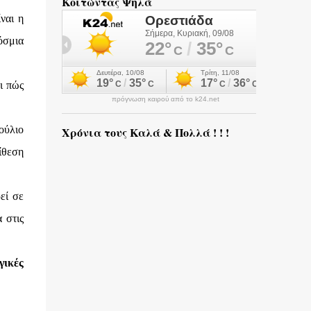
Κοιτώντας Ψηλά
ναι η
όσμια
ι πώς
πρόγνωση καιρού από το k24.net
ούλιο
Χρόνια τους Καλά & Πολλά ! ! !
ίθεση
εί σε
 στις
γικές