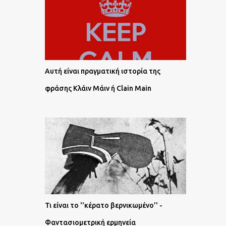
Αυτή είναι πραγματική ιστορία της
φράσης Κλάιν Μάιν ή Clain Main
Τι είναι το ''κέρατο βερνικωμένο'' -
Φαντασιομετρική ερμηνεία