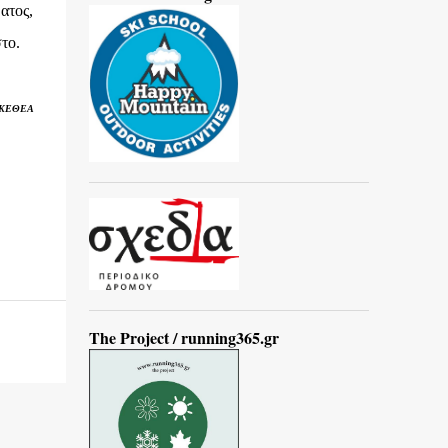
ατος,
το.
 ΚΕΘΕΑ
The Project / running365.gr