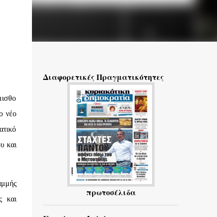
Διαφορετικές Πραγματικότητες
μισθο
ο νέο
ατικό
υ και
αμμής
πρωτοσέλιδα
ς και