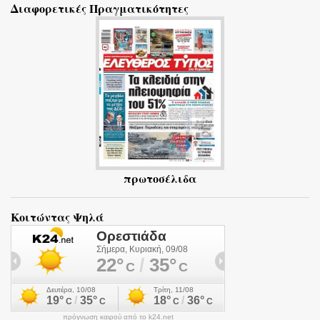
Διαφορετικές Πραγματικότητες
λ
ι
α
πρωτοσέλιδα
Κοιτώντας Ψηλά
πρόγνωση καιρού από το k24.net