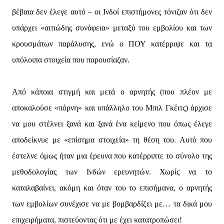
βέβαια δεν έλεγε αυτό – οι Ινδοί επιστήμονες τόνιζαν ότι δεν
υπάρχει «αιτιώδης συνάφεια» μεταξύ του εμβολίου και των
κρουσμάτων παράλυσης, ενώ ο ΠΟΥ κατέρριψε και τα
υπόλοιπα στοιχεία που παρουσίαζαν.
Από κάποια στιγμή και μετά ο αρνητής (που πλέον με
αποκαλούσε «πόρνη» και υπάλληλο του Μπιλ Γκέιτς) άρχισε
να μου στέλνει ξανά και ξανά ένα κείμενο που όπως έλεγε
αποδείκνυε με «επίσημα στοιχεία» τη θέση του. Αυτό που
έστελνε όμως ήταν μια έρευνα που κατέρριπτε το σύνολο της
μεθοδολογίας των Ινδών ερευνητών. Χωρίς να το
καταλαβαίνει, ακόμη και όταν του το επισήμανα, ο αρνητής
των εμβολίων συνέχισε να με βομβαρδίζει με… τα δικά μου
επιχειρήματα, πιστεύοντας ότι με έχει κατατροπώσει!