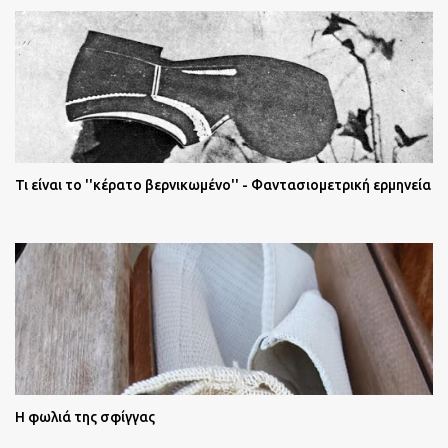
Τι είναι το ''κέρατο βερνικωμένο'' - Φαντασιομετρική ερμηνεία
Η φωλιά της σφίγγας