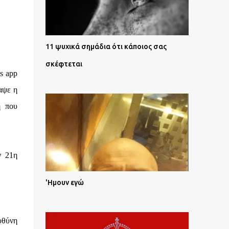
11 ψυχικά σημάδια ότι κάποιος σας
σκέφτεται
s app
ραψε η
η που
ν 21η
'Ημουν εγώ
υθύνη