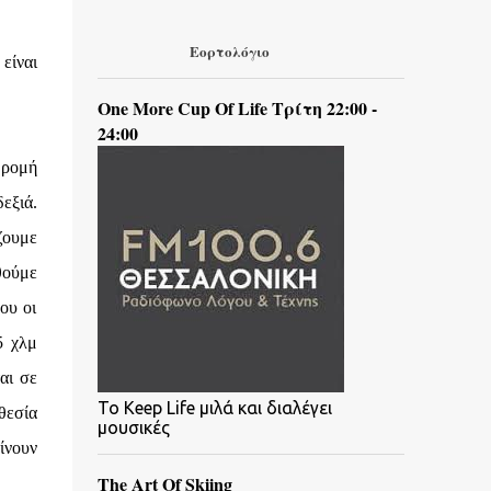
Εορτολόγιο
είναι
One More Cup Of Life Τρίτη 22:00 -
24:00
δρομή
εξιά.
ζουμε
θούμε
ου οι
5 χλμ
αι σε
To Keep Life μιλά και διαλέγει
θεσία
μουσικές
ίνουν
The Art Of Skiing