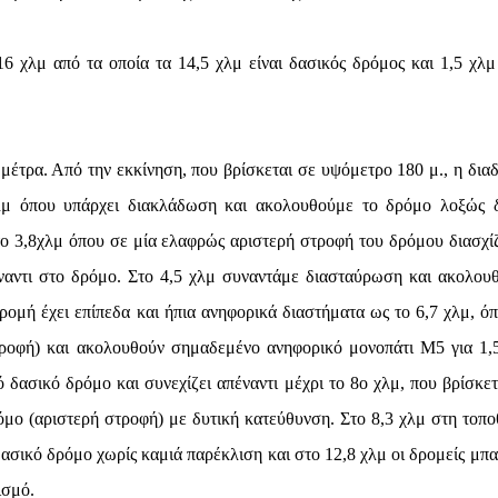
6 χλμ από τα οποία τα 14,5 χλμ είναι δασικός δρόμος και 1,5 χλμ 
μέτρα. Από την εκκίνηση, που βρίσκεται σε υψόμετρο 180 μ., η δια
χλμ όπου υπάρχει διακλάδωση και ακολουθούμε το δρόμο λοξώς δ
το 3,8χλμ όπου σε μία ελαφρώς αριστερή στροφή του δρόμου διασχί
έναντι στο δρόμο. Στο 4,5 χλμ συναντάμε διασταύρωση και ακολου
δρομή έχει επίπεδα και ήπια ανηφορικά διαστήματα ως το 6,7 χλμ, όπ
τροφή) και ακολουθούν σημαδεμένο ανηφορικό μονοπάτι Μ5 για 1,
ό δασικό δρόμο και συνεχίζει απέναντι μέχρι το 8ο χλμ, που βρίσκετ
μο (αριστερή στροφή) με δυτική κατεύθυνση. Στο 8,3 χλμ στη τοπο
ασικό δρόμο χωρίς καμιά παρέκλιση και στο 12,8 χλμ οι δρομείς μπα
ισμό.