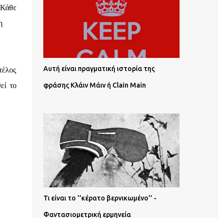
 Κάθε
η
Αυτή είναι πραγματική ιστορία της
τέλος
εί το
φράσης Κλάιν Μάιν ή Clain Main
Τι είναι το ''κέρατο βερνικωμένο'' -
Φαντασιομετρική ερμηνεία