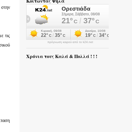
Κοιτώντας Ψηλά
 στην
ε τις
πρόγνωση καιρού από το k24.net
σικού
Χρόνια τους Καλά & Πολλά ! ! !
κταση