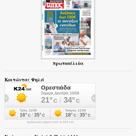
ι
α
πρωτοσέλιδα
Κοιτώντας Ψηλά
πρόγνωση καιρού από το k24.net