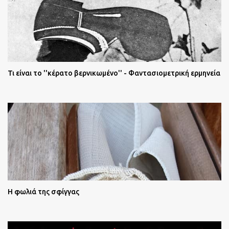
Τι είναι το ''κέρατο βερνικωμένο'' - Φαντασιομετρική ερμηνεία
Η φωλιά της σφίγγας