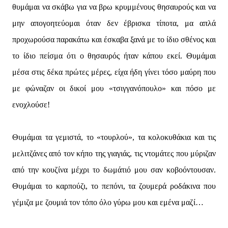
θυμάμαι να σκάβω για να βρω κρυμμένους θησαυρούς και να
μην απογοητεύομαι όταν δεν έβρισκα τίποτα, μα απλά
προχωρούσα παρακάτω και έσκαβα ξανά με το ίδιο σθένος και
το ίδιο πείσμα ότι ο θησαυρός ήταν κάπου εκεί. Θυμάμαι
μέσα στις δέκα πρώτες μέρες, είχα ήδη γίνει τόσο μαύρη που
με φώναζαν οι δικοί μου «τσιγγανόπουλο» και πόσο με
ενοχλούσε!
Θυμάμαι τα γεμιστά, το «τουρλού», τα κολοκυθάκια και τις
μελιτζάνες από τον κήπο της γιαγιάς, τις ντομάτες που μύριζαν
από την κουζίνα μέχρι το δωμάτιό μου σαν κοβοόντουσαν.
Θυμάμαι το καρπούζι, το πεπόνι, τα ζουμερά ροδάκινα που
γέμιζα με ζουμιά τον τόπο όλο γύρω μου και εμένα μαζί…