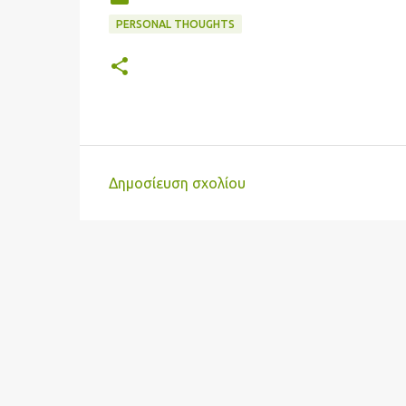
PERSONAL THOUGHTS
Δημοσίευση σχολίου
Σ
χ
ό
λ
ι
α