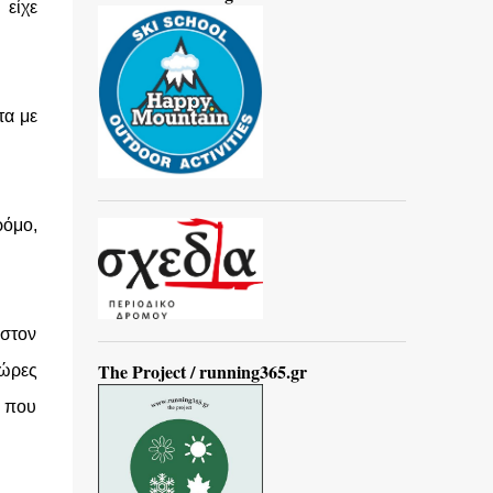
 είχε
τα με
ρόμο,
ιστον
The Project / running365.gr
 ώρες
ή που