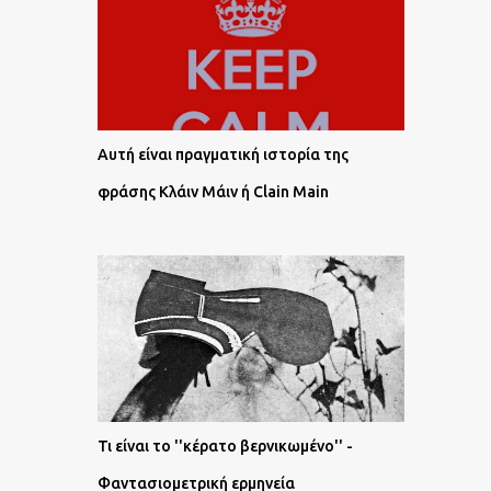
Αυτή είναι πραγματική ιστορία της
φράσης Κλάιν Μάιν ή Clain Main
Τι είναι το ''κέρατο βερνικωμένο'' -
Φαντασιομετρική ερμηνεία