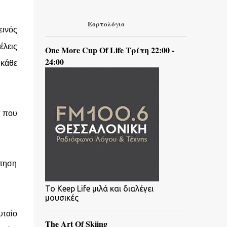
Εορτολόγιο
εινός
έλεις
One More Cup Of Life Τρίτη 22:00 -
24:00
 κάθε
τ που
ήτηση
To Keep Life μιλά και διαλέγει
μουσικές
υταίο
The Art Of Skiing