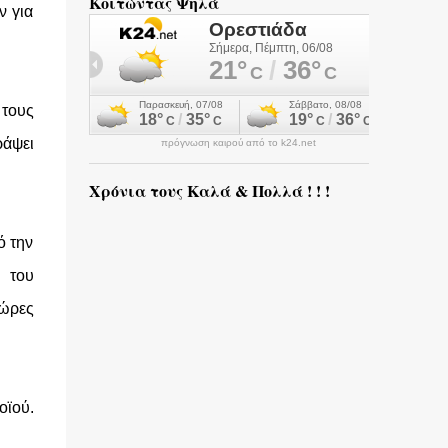
Κοιτώντας Ψηλά
ν για
 τους
ράψει
πρόγνωση καιρού από το k24.net
Χρόνια τους Καλά & Πολλά ! ! !
ό την
υ του
 ώρες
οϊού.