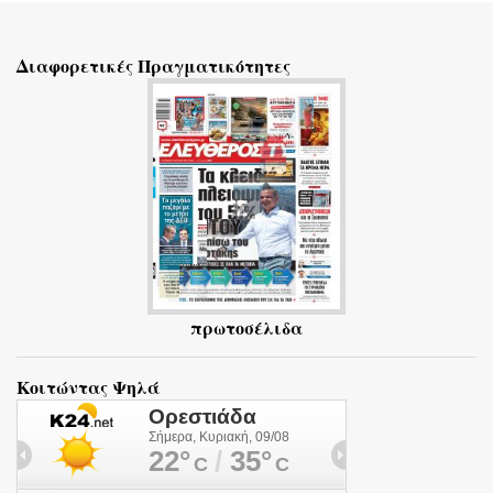
χ
ό
Διαφορετικές Πραγματικότητες
λ
ι
α
πρωτοσέλιδα
Κοιτώντας Ψηλά