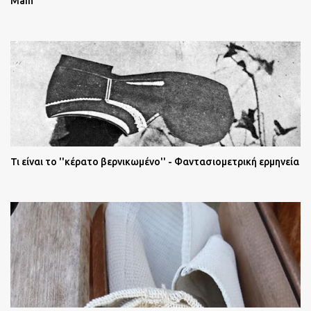
Main
Τι είναι το ''κέρατο βερνικωμένο'' - Φαντασιομετρική ερμηνεία