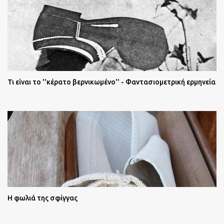
Τι είναι το ''κέρατο βερνικωμένο'' - Φαντασιομετρική ερμηνεία
Η φωλιά της σφίγγας