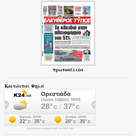
ι
α
πρωτοσέλιδα
Κοιτώντας Ψηλά
πρόγνωση καιρού από το k24.net