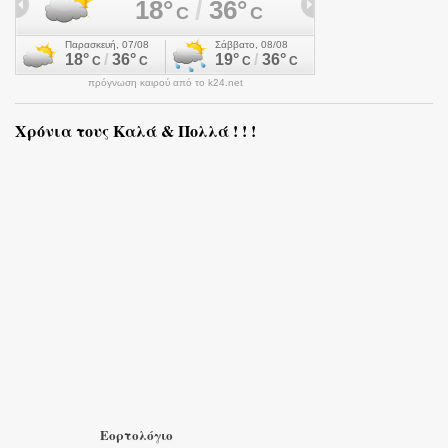
πρόγνωση καιρού από το k24.net
Χρόνια τους Καλά & Πολλά ! ! !
Εορτολόγιο