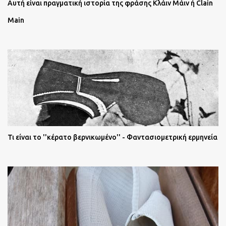
Αυτή είναι πραγματική ιστορία της φράσης Κλάιν Μάιν ή Clain
Main
Τι είναι το ''κέρατο βερνικωμένο'' - Φαντασιομετρική ερμηνεία