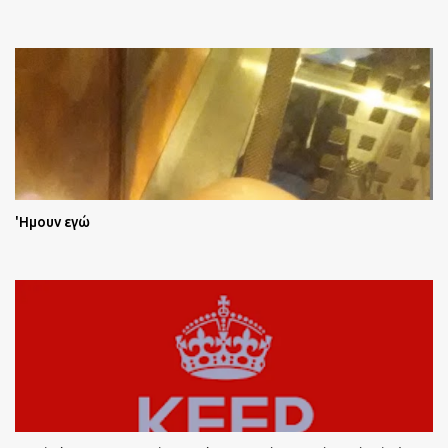
'Ημουν εγώ