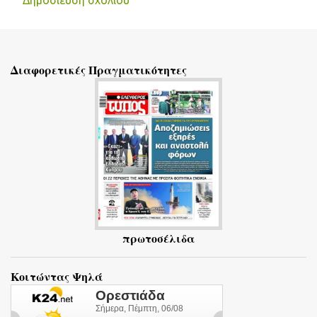
Δημοσίευση σχολίου
Σ
χ
ό
Διαφορετικές Πραγματικότητες
λ
ι
α
πρωτοσέλιδα
Κοιτώντας Ψηλά