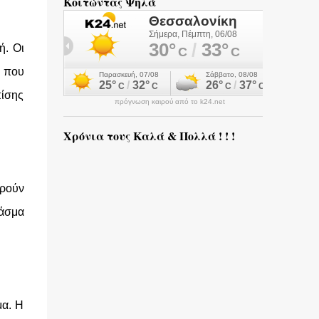
Κοιτώντας Ψηλά
ή. Οι
α που
πίσης
πρόγνωση καιρού από το k24.net
Χρόνια τους Καλά & Πολλά ! ! !
ορούν
φάσμα
μα. Η