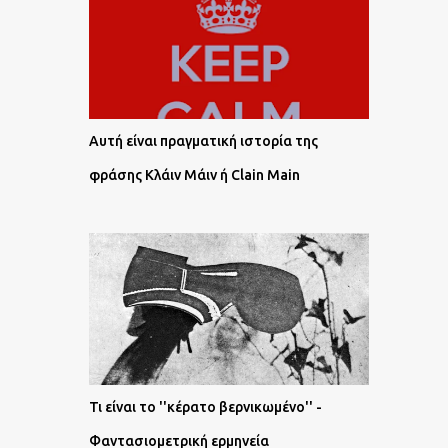
Αυτή είναι πραγματική ιστορία της
φράσης Κλάιν Μάιν ή Clain Main
Τι είναι το ''κέρατο βερνικωμένο'' -
Φαντασιομετρική ερμηνεία