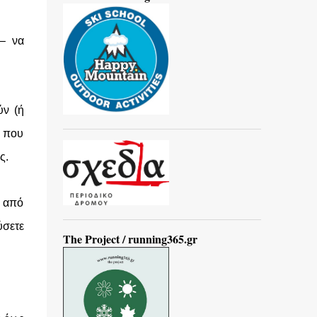
 – να
ύν (ή
ν που
ς.
ο από
ύσετε
The Project / running365.gr