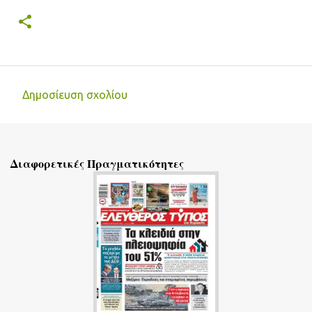
Δημοσίευση σχολίου
Σ
χ
ό
Διαφορετικές Πραγματικότητες
λ
ι
α