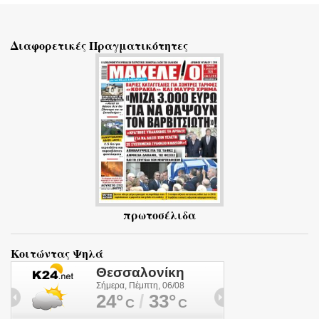
χ
ό
Διαφορετικές Πραγματικότητες
λ
ι
α
πρωτοσέλιδα
Κοιτώντας Ψηλά