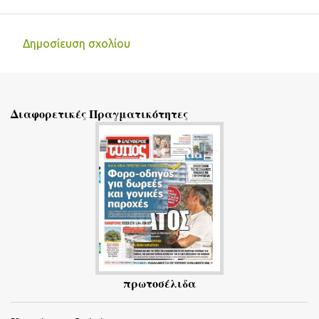
Δημοσίευση σχολίου
Σ
χ
ό
Διαφορετικές Πραγματικότητες
λ
ι
α
πρωτοσέλιδα