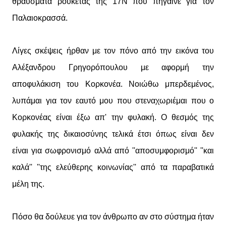
θραύσματα ρουκέτας της 17Ν που πήγαινε για τον
Παλαιοκρασσά.
Λίγες σκέψεις ήρθαν με τον πόνο από την εικόνα του
Αλέξανδρου Γρηγορόπουλου με αφορμή την
αποφυλάκιση του Κορκονέα. Νοιώθω μπερδεμένος,
λυπάμαι για τον εαυτό μου που στεναχωριέμαι που ο
Κορκονέας είναι έξω απ' την φυλακή. Ο θεσμός της
φυλακής της δικαιοσύνης τελικά έτσι όπως είναι δεν
είναι για σωφρονισμό αλλά από ''αποσυμφορισμό'' ''και
καλά'' ''της ελεύθερης κοινωνίας'' από τα παραβατικά
μέλη της.
Πόσο θα δούλευε για τον άνθρωπο
αν σ
το σύστημα ήταν