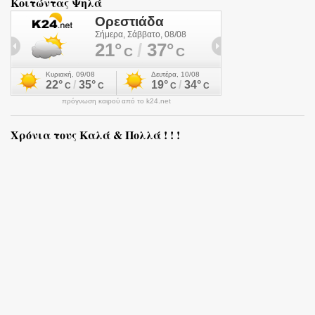
Κοιτώντας Ψηλά
πρόγνωση καιρού από το k24.net
Χρόνια τους Καλά & Πολλά ! ! !