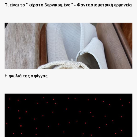
Τι είναι το ''κέρατο βερνικωμένο'' - Φαντασιομετρική ερμηνεία
Η φωλιά της σφίγγας