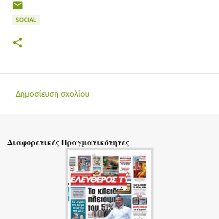
SOCIAL
Δημοσίευση σχολίου
Σ
χ
ό
Διαφορετικές Πραγματικότητες
λ
ι
α