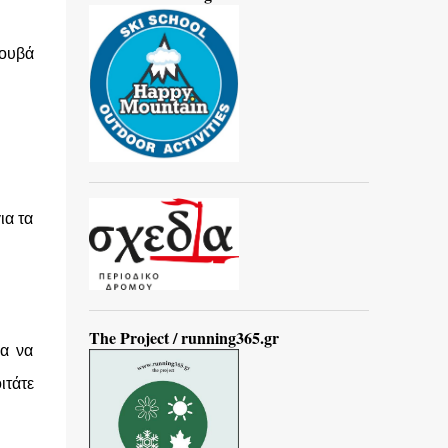
κουβά
ια τα
The Project / running365.gr
ια να
ιτάτε