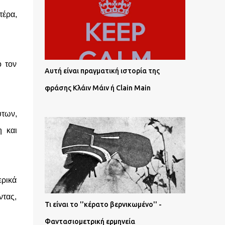
τέρα,
ό τον
Αυτή είναι πραγματική ιστορία της
φράσης Κλάιν Μάιν ή Clain Main
ύτων,
η και
ερικά
ντας,
Τι είναι το ''κέρατο βερνικωμένο'' -
Φαντασιομετρική ερμηνεία