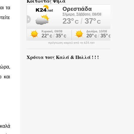
Κοιτώντας Ψηλά
αι τα
τείτε
πρόγνωση καιρού από το k24.net
Χρόνια τους Καλά & Πολλά ! ! !
 ώρα,
ο και
 καλά