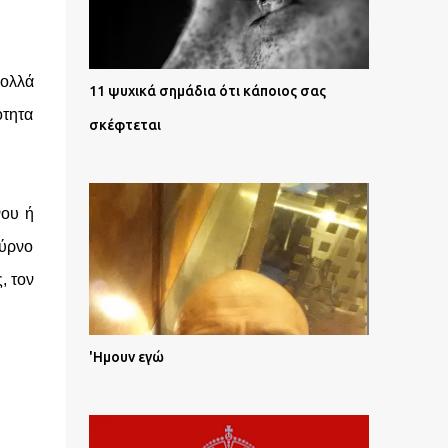
πολλά
11 ψυχικά σημάδια ότι κάποιος σας
ότητα
σκέφτεται
νου ή
ύρνο
, τον
'Ημουν εγώ