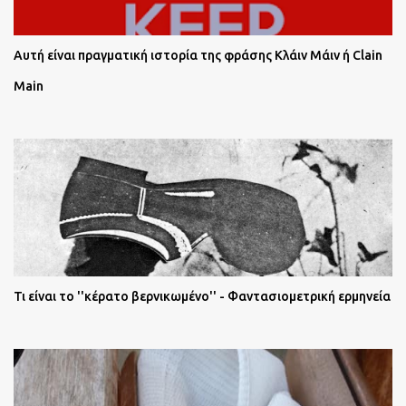
Αυτή είναι πραγματική ιστορία της φράσης Κλάιν Μάιν ή Clain
Main
Τι είναι το ''κέρατο βερνικωμένο'' - Φαντασιομετρική ερμηνεία