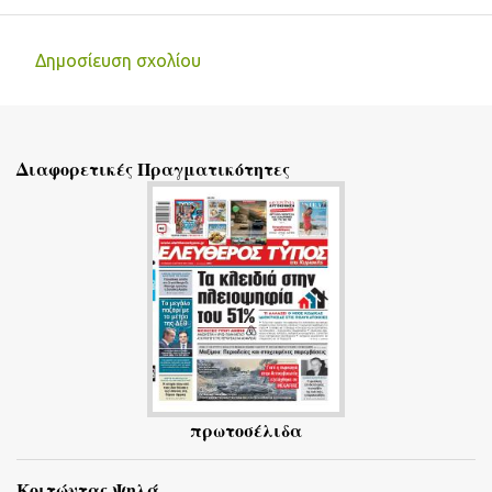
Δημοσίευση σχολίου
Σ
χ
ό
Διαφορετικές Πραγματικότητες
λ
ι
α
πρωτοσέλιδα
Κοιτώντας Ψηλά