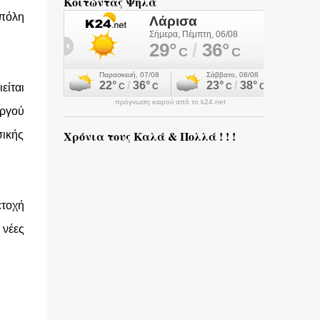
Κοιτώντας Ψηλά
 πόλη
είται
πρόγνωση καιρού από το k24.net
υργού
Χρόνια τους Καλά & Πολλά ! ! !
ικής
τοχή
νέες