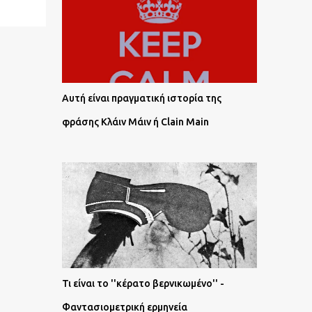
Αυτή είναι πραγματική ιστορία της
φράσης Κλάιν Μάιν ή Clain Main
Τι είναι το ''κέρατο βερνικωμένο'' -
Φαντασιομετρική ερμηνεία