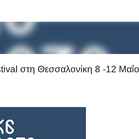
Μετάβαση στο κύριο περιεχόμενο
tival στη Θεσσαλονίκη 8 -12 Μαΐο