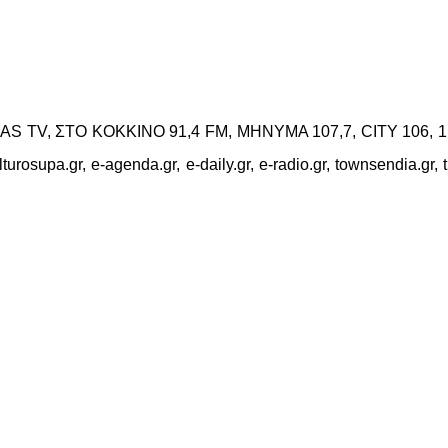
LAS TV, ΣΤΟ ΚΟΚΚΙΝΟ 91,4 FM, MHNYMA 107,7, CITY 106, 1, 
 kulturosupa.gr, e-agenda.gr, e-daily.gr, e-radio.gr, townsendia.gr,