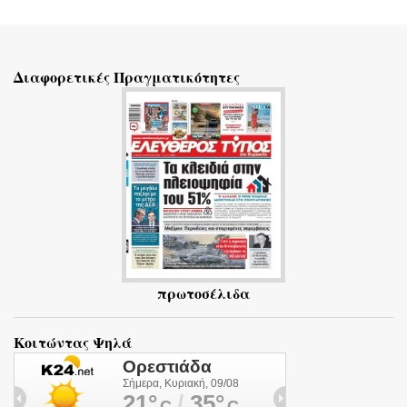
Σ
χ
ό
Διαφορετικές Πραγματικότητες
λ
ι
α
πρωτοσέλιδα
Κοιτώντας Ψηλά