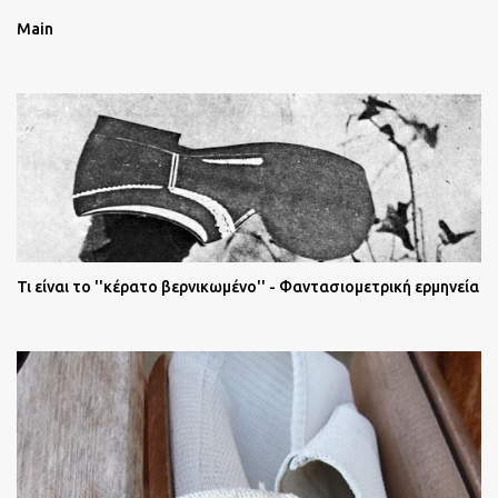
Main
Τι είναι το ''κέρατο βερνικωμένο'' - Φαντασιομετρική ερμηνεία