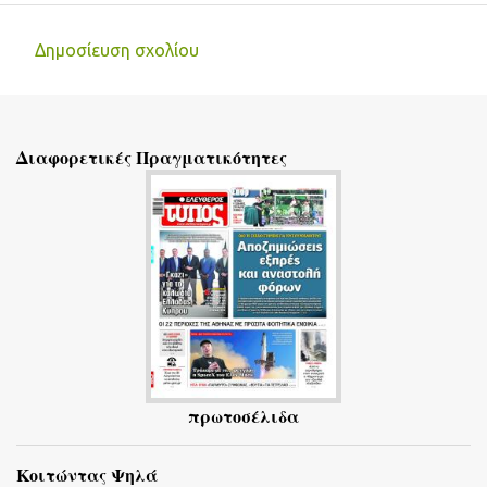
Δημοσίευση σχολίου
Σ
χ
ό
Διαφορετικές Πραγματικότητες
λ
ι
α
πρωτοσέλιδα
Κοιτώντας Ψηλά