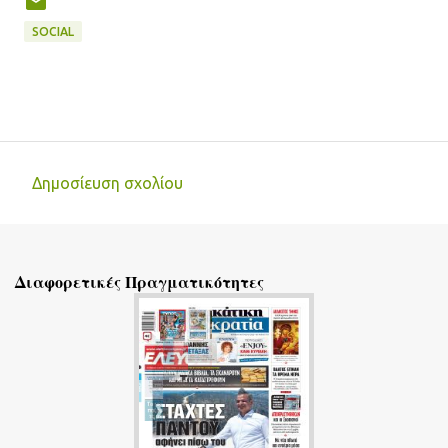
SOCIAL
Δημοσίευση σχολίου
Σ
χ
ό
Διαφορετικές Πραγματικότητες
λ
ι
α