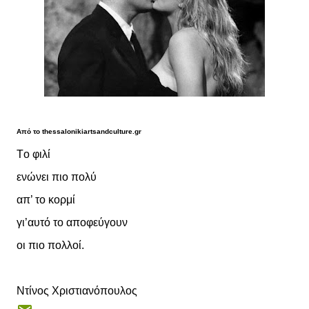
Από το thessalonikiartsandculture.gr
Tο φιλί
ενώνει πιο πολύ
απ’ το κορμί
γι’αυτό το αποφεύγουν
οι πιο πολλοί.
Ντίνος Χριστιανόπουλος