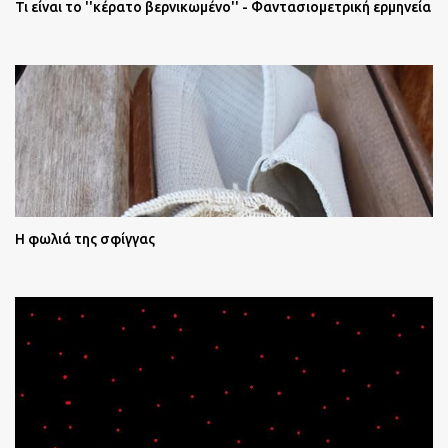
Τι είναι το ''κέρατο βερνικωμένο'' - Φαντασιομετρική ερμηνεία
Η φωλιά της σφίγγας