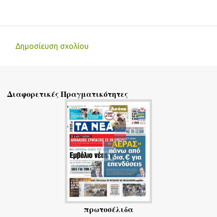
Δημοσίευση σχολίου
Σ
χ
ό
Διαφορετικές Πραγματικότητες
λ
ι
α
πρωτοσέλιδα