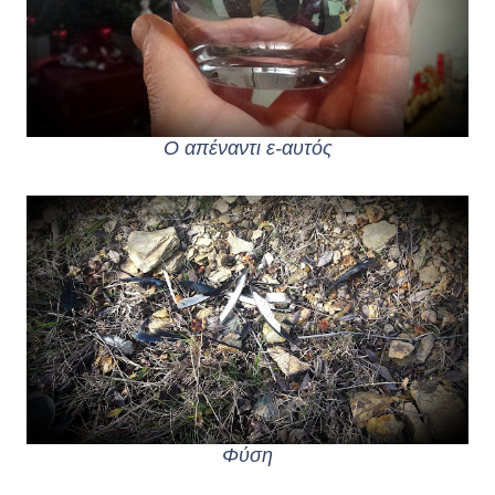
Ο απέναντι ε-αυτός
Φύση