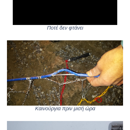
Ποτέ δεν φτάνει
Καινούργια πριν μισή ώρα