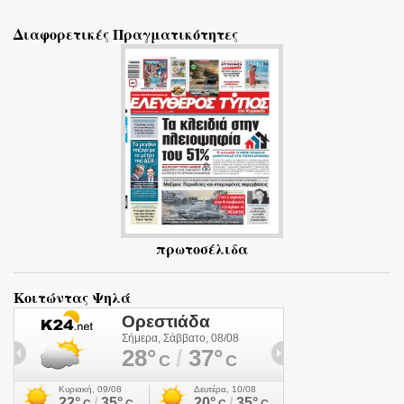
ό
Διαφορετικές Πραγματικότητες
λ
ι
α
πρωτοσέλιδα
Κοιτώντας Ψηλά