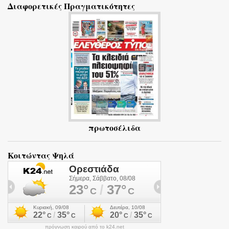
Διαφορετικές Πραγματικότητες
λ
ι
α
πρωτοσέλιδα
Κοιτώντας Ψηλά
πρόγνωση καιρού από το k24.net