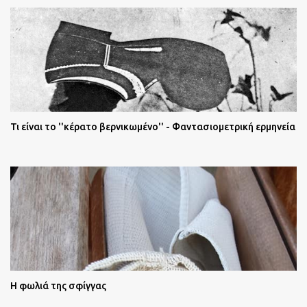
Τι είναι το ''κέρατο βερνικωμένο'' - Φαντασιομετρική ερμηνεία
Η φωλιά της σφίγγας