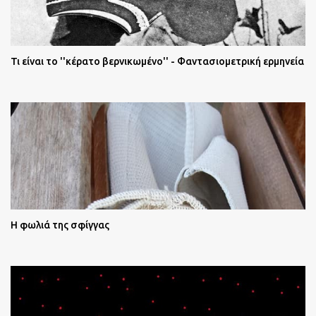
Τι είναι το ''κέρατο βερνικωμένο'' - Φαντασιομετρική ερμηνεία
Η φωλιά της σφίγγας