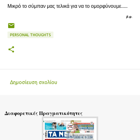
Μικρό το σύμπαν μας τελικά για να το ομορφύνουμε.....
β.ψ
.
PERSONAL THOUGHTS
Δημοσίευση σχολίου
Σ
χ
ό
Διαφορετικές Πραγματικότητες
λ
ι
α