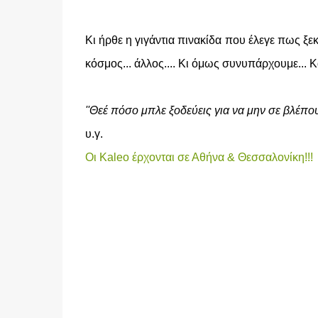
Κι ήρθε η γιγάντια πινακίδα που έλεγε πως ξ
κόσμος... άλλος.... Kι όμως συνυπάρχουμε... Κ
''Θεέ πόσο μπλε ξοδεύεις για να μην σε βλέπου
υ.γ.
Οι Kaleo έρχονται σε Αθήνα & Θεσσαλονίκη!!!