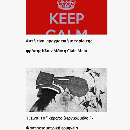
Αυτή είναι πραγματική ιστορία της
φράσης Κλάιν Μάιν ή Clain Main
Τι είναι το ''κέρατο βερνικωμένο'' -
Φαντασιομετρική ερμηνεία