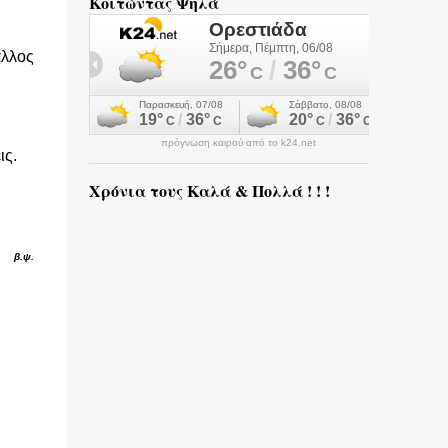
Κοιτώντας Ψηλά
άλλος
πρόγνωση καιρού από το k24.net
ις.
Χρόνια τους Καλά & Πολλά ! ! !
β.ψ.