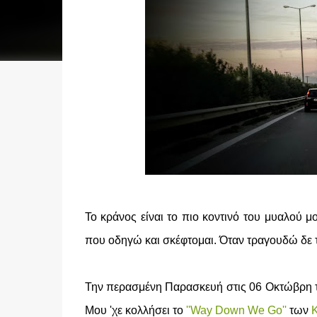
Το κράνος είναι το πιο κοντινό του μυαλού 
που οδηγώ και σκέφτομαι. Όταν τραγουδώ δε τό
Την περασμένη Παρασκευή στις 06 Οκτώβρη το
Μου 'χε κολλήσει το
''Way Down We Go''
των
Κ