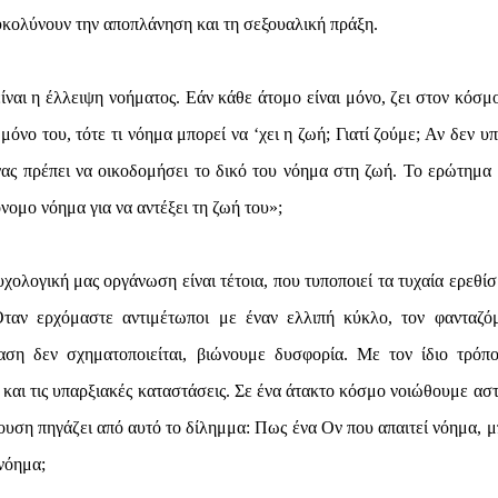
ευκολύνουν την αποπλάνηση και τη σεξουαλική πράξη.
ίναι η έλλειψη νοήματος. Εάν κάθε άτομο είναι μόνο, ζει στον κόσμο
όνο του, τότε τι νόημα μπορεί να ‘χει η ζωή; Γιατί ζούμε; Αν δεν υ
ας πρέπει να οικοδομήσει το δικό του νόημα στη ζωή. Το ερώτημα
νομο νόημα για να αντέξει τη ζωή του»;
χολογική μας οργάνωση είναι τέτοια, που τυποποιεί τα τυχαία ερεθίσ
ταν ερχόμαστε αντιμέτωποι με έναν ελλιπή κύκλο, τον φανταζό
αση δεν σχηματοποιείται, βιώνουμε δυσφορία. Με τον ίδιο τρόπ
και τις υπαρξιακές καταστάσεις. Σε ένα άτακτο κόσμο νοιώθουμε αστ
υση πηγάζει από αυτό το δίλημμα: Πως ένα Ον που απαιτεί νόημα, μ
νόημα;