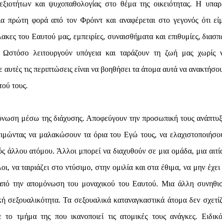
ξιοτήτων και ψυχοπαθολογίας στο θέμα της οικειότητας. Η υπαρ
α πρώτη φορά από τον Φρόιντ και αναφέρεται στο γεγονός ότι εί
κες του Εαυτού μας, εμπειρίες, συναισθήματα και επιθυμίες, διασπ
. Ωστόσο λειτουργούν υπόγεια και ταράζουν τη ζωή μας χωρίς 
αυτές τις περιπτώσεις είναι να βοηθήσει τα άτομα αυτά να ανακτήσου
ού τους.
νωση μέσω της διάχυσης. Αποφεύγουν την προσωπική τους ανάπτυξ
ιμώντας να μαλακώσουν τα όρια του Εγώ τους, να ελαχιστοποιήσου
ός άλλου ατόμου. Άλλοι μπορεί να διαχυθούν σε μια ομάδα, μια αιτία
οι, να ταιριάζει στο ντύσιμο, στην ομιλία και στα έθιμα, να μην έχει
ι από την απομόνωση του μοναχικού του Εαυτού. Μια άλλη συνηθι
ή σεξουαλικότητα. Τα σεξουαλικά καταναγκαστικά άτομα δεν σχετίζ
ο τμήμα της που ικανοποιεί τις ατομικές τους ανάγκες. Ειδικό