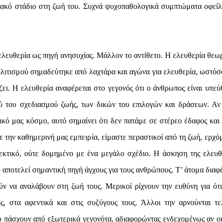
ξιακό στάδιο στη ζωή του. Συχνά ψυχοπαθολογικά συμπτώματα οφείλ
λευθερία ως πηγή ανησυχίας. Μάλλον το αντίθετο. Η ελευθερία θεωρ
 πολιτισμού σημαδεύτηκε από λαχτάρα και αγώνα για ελευθερία, ωστόσ
ζει. Η ελευθερία αναφέρεται στο γεγονός ότι ο άνθρωπος είναι υπεύ
ύ του σχεδιασμού ζωής, των δικών του επιλογών και δράσεων. Αν 
ικό μας κόσμο, αυτό σημαίνει ότι δεν πατάμε σε στέρεο έδαφος και
με την καθημερινή μας εμπειρία, είμαστε περαστικοί από τη ζωή, ερχό
εκτικό, ούτε δομημένο με ένα μεγάλο σχέδιο. Η άσκηση της ελευθ
ου αποτελεί σημαντική πηγή άγχους για τους ανθρώπους. Τ’ άτομα διαφ
ν να αναλάβουν στη ζωή τους. Μερικοί ρίχνουν την ευθύνη για ότι
ς, στα αφεντικά και στις συζύγους τους. Άλλοι την αρνούνται τε
πάσχουν από εξωτερικά γεγονότα, αδιαφορώντας ενδεχομένως αν οι 