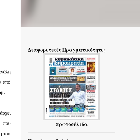
Διαφορετικές Πραγματικότητες
εγάλη
α από
ομ.
άρχει
πρωτοσέλιδα
, που
η του