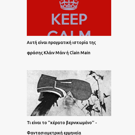
Αυτή είναι πραγματική ιστορία της
φράσης Κλάιν Μάιν ή Clain Main
Τι είναι το ''κέρατο βερνικωμένο'' -
Φαντασιομετρική ερμηνεία