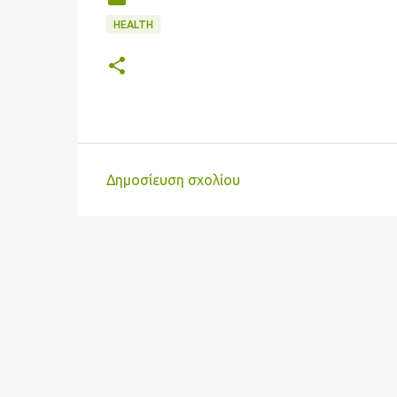
HEALTH
Δημοσίευση σχολίου
Σ
χ
ό
λ
ι
α