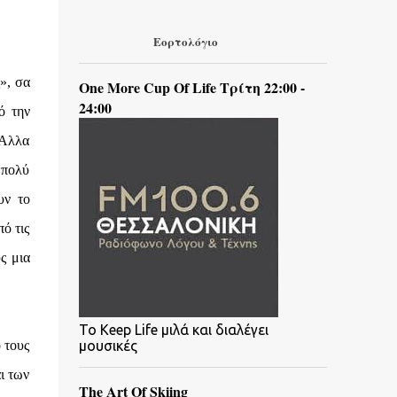
Εορτολόγιο
», σα
One More Cup Of Life Τρίτη 22:00 -
24:00
ό την
 Άλλα
 πολύ
υν το
ό τις
ς μια
To Keep Life μιλά και διαλέγει
 τους
μουσικές
ι των
The Art Of Skiing