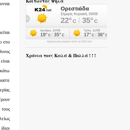
Κοιτώντας Ψηλά
ονται
είται
ο στο
πρόγνωση καιρού από το k24.net
θυνος
Χρόνια τους Καλά & Πολλά ! ! !
είναι
 κάτω
μαστε
ερίας
έρουν
 τους
λείως
ίδιοι