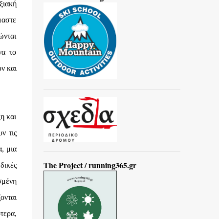
ξιακή
μαστε
ώνται
να το
ν και
η και
ν τις
, μια
The Project / running365.gr
 δικές
σμένη
ονται
τερα,