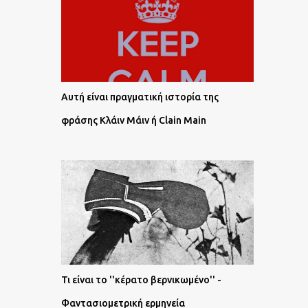
Αυτή είναι πραγματική ιστορία της
φράσης Κλάιν Μάιν ή Clain Main
Τι είναι το ''κέρατο βερνικωμένο'' -
Φαντασιομετρική ερμηνεία