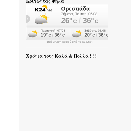
Κοιτώντας Ψηλά
πρόγνωση καιρού από το k24.net
Χρόνια τους Καλά & Πολλά ! ! !