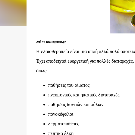
Από το healingeffect.gr
Η ελαιοθεραπεία είναι μια απλή αλλά πολύ αποτε
Έχει αποδειχτεί ευεργετική για πολλές διαταραχέ
όπως:
παθήσεις του αίματος
πνευμονικές και ηπατικές διαταραχές
παθήσεις δοντιών και ούλων
πονοκέφαλοι
δερματοπάθειες
πεπτικά έλκη