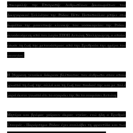
επικεφαλής της Επιτροπής Ανθρωπίνων Δικαιωμάτων του
Δικηγορικού Συλλόγου της Ρόδου Πέπυ Παπαπαύλου μπήκε στο
δωμάτιο της μαιευτικής κλινικής του νοσοκομείου της Ρόδου,
συνοδευόμενη από τον λοχία ΕΠΟΠ Αντώνη Ντεληγιώργη, ο οποίος
έσωσε τη ζωή της μετανάστριας από την Ερυθραία την ημέρα του
ναυαγίου.
Η 26χρονη γυναίκα δάκρυσε βλέποντας τον άνθρωπο στον οποίο
χρωστά τη ζωή της, αλλά και τη ζωή του παιδιού της και με πολύ
χαρά έκανε γνωστό ότι το αγοράκι της θα το ονομάσει Αντώνη.
Μητέρα και βρέφος χαίρουν άκρας υγείας, ενώ ήδη ο Ερυθρός
Σταυρός - Παράρτημα Ρόδου έχει αναλάβει τη φροντίδα και των