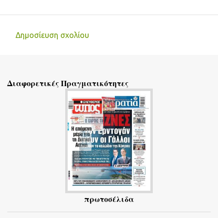
Δημοσίευση σχολίου
Σ
χ
ό
Διαφορετικές Πραγματικότητες
λ
ι
α
πρωτοσέλιδα