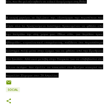
δύο, που θα φιλοξενηθούν σε ειδικό διαμέρισμα στη Ρόδο.
Η νεαρή μητέρα, σε δηλώσεις της, εξιστόρησε την περιπέτεια που
έζησε όλο το προηγούμενο διάστημα προκειμένου να φθάσει από
την πατρίδα της στη χώρα μας. Όπως είπε, για περίπου τρεις
εβδομάδες, κυριολεκτικά ετοιμόγεννη, ταξίδευε (το περισσότερο
διάστημα πεζή) μέσα στην έρημο για να φθάσει από την Ερυθραία
στο Σουδάν. Από εκεί μετέβη στην Τουρκία για να επιβιβαστεί στο
ξύλινο σκάφος που έμελλε να τσακιστεί στα βράχια ανοιχτά της
παραλίας Ζέφυρος στις 20 Απριλίου.
SOCIAL