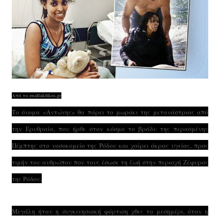
Από το enallaktikos.gr
Το όνομα «Αντώνης» θα πάρει το μωράκι της μετανάστριας από
την Ερυθραία, που ήρθε στον κόσμο το βράδυ της περασμένης
Πέμπτης στο νοσοκομείο της Ρόδου και χαίρει άκρας υγείας, προς
τιμήν του ανθρώπου που τους έσωσε τη ζωή στην περιοχή Ζέφυρος
της Ρόδου.
Μεγάλη ήταν η συγκινησιακή φόρτιση χθες το μεσημέρι, όταν η