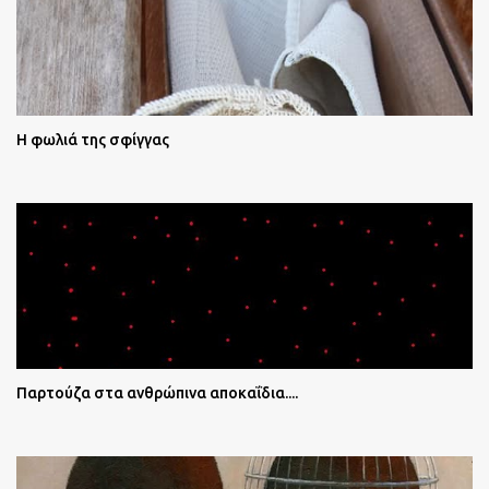
Η φωλιά της σφίγγας
Παρτούζα στα ανθρώπινα αποκαΐδια....